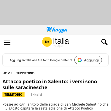
QUESTO
SITO
CONTRIBUISCE
ALL’AUDIENCE
DI
Aggiungi
Aggiungi
InItalia
alle tue fonti Google preferite
HOME
TERRITORIO
Attacco poetico in Salento: i versi sono
sulle saracinesche
TERRITORIO
Brindisi
Poesie ad ogni angolo delle strade di San Michele Salentino che
il 3 agosto ospiterà la sesta edizione di Attacco Poetico