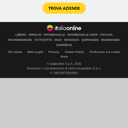
TROVA AZIENDE
LIBERO
VIRGILIO
PAGINEGIALLE
PAGINEGIALLE SHOP
PGCASA
PAGINEBIANCHE
TUTTOCITTÀ
DILEI
SIVIAGGIA
QUIFINANZA
BUONISSIMO
SUPEREVA
Chi siamo
Note Legali
Privacy
Cookie Policy
Preferenze sui cookie
Aiuto
© Italiaonline S.p.A. 2026
Direzione e coordinamento di Libero Acquisition S.á r.l.
P. IVA 03970540963