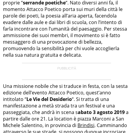
proprie “
serrande poetiche
“. Nato diversi anni fa, il
momento Attacco Poetico porta sui muri della città le
parole dei poeti, la poesia all’aria aperta, facendola
evadere dalle aule e dai libri di scuola, con l’intento di
farla incontrare con l’umanità del paesaggio. Per stessa
ammissione dei suoi membri, il movimento si è fatto
messaggero di una provocazione di bellezza,
promuovendo la sensibilità per chi vuole accoglierla
nella sua natura gratuita e delicata.
Una missione nobile che si traduce in festa, con la sesta
edizione dell’evento Attacco Poetico, quest’anno
intitolato “
Le Vie del Desiderio
“. Si tratta di una
manifestazione a metà strada tra un festival e una
passeggiata, che andrà in scena s
abato 3 agosto 2019
a
partire dalle ore 21. La location è piazza Marconi a San
Michele Salentino, in provincia di
Brindisi
. Camminando
attraverso le sue strade, si possono dunque incrociare