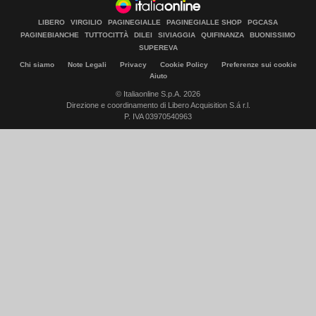
LIBERO
VIRGILIO
PAGINEGIALLE
PAGINEGIALLE SHOP
PGCASA
PAGINEBIANCHE
TUTTOCITTÀ
DILEI
SIVIAGGIA
QUIFINANZA
BUONISSIMO
SUPEREVA
Chi siamo
Note Legali
Privacy
Cookie Policy
Preferenze sui cookie
Aiuto
© Italiaonline S.p.A. 2026
Direzione e coordinamento di Libero Acquisition S.á r.l.
P. IVA 03970540963