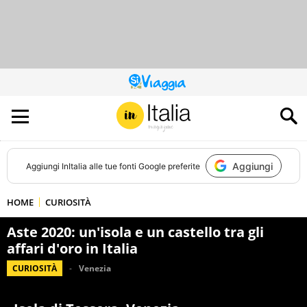
QUESTO
SITO
CONTRIBUISCE
ALL’AUDIENCE
DI
Aggiungi
Aggiungi
InItalia
alle tue fonti Google preferite
HOME
CURIOSITÀ
Aste 2020: un'isola e un castello tra gli
affari d'oro in Italia
CURIOSITÀ
Venezia