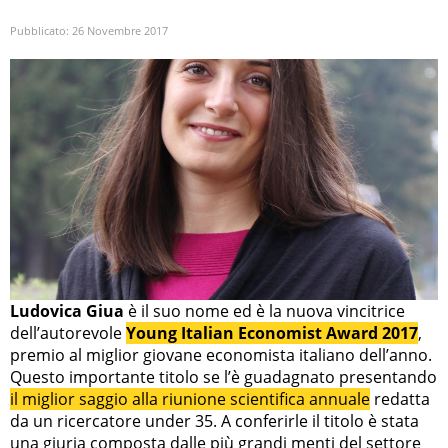
Pubblicato:
26 Novembre 2017
Ludovica Giua
è il suo nome ed è la nuova vincitrice
dell’autorevole
Young Italian Economist Award 2017
,
premio al miglior giovane economista italiano dell’anno.
Questo importante titolo se l’è guadagnato presentando
il miglior saggio alla riunione scientifica annuale
redatta
da un ricercatore under 35. A conferirle il titolo è stata
una giuria composta dalle più grandi menti del settore