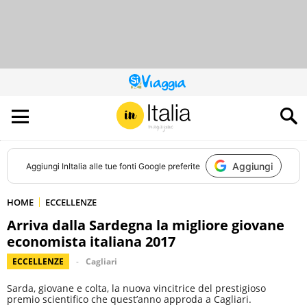
QUESTO
SITO
CONTRIBUISCE
ALL’AUDIENCE
DI
Aggiungi
Aggiungi
InItalia
alle tue fonti Google preferite
HOME
ECCELLENZE
Arriva dalla Sardegna la migliore giovane
economista italiana 2017
ECCELLENZE
Cagliari
Sarda, giovane e colta, la nuova vincitrice del prestigioso
premio scientifico che quest’anno approda a Cagliari.