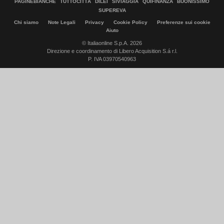
PAGINEBIANCHE
TUTTOCITTÀ
DILEI
SIVIAGGIA
QUIFINANZA
BUONISSIMO
SUPEREVA
Chi siamo
Note Legali
Privacy
Cookie Policy
Preferenze sui cookie
Aiuto
© Italiaonline S.p.A. 2026
Direzione e coordinamento di Libero Acquisition S.á r.l.
P. IVA 03970540963