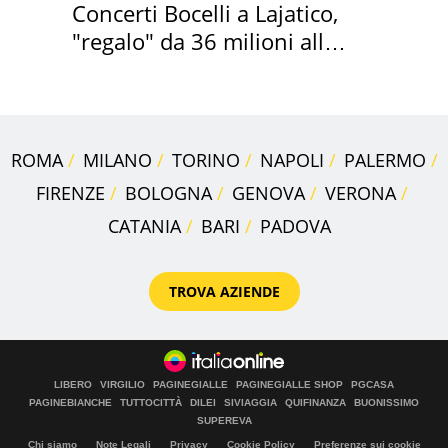
Concerti Bocelli a Lajatico,
"regalo" da 36 milioni alla
Toscana
ROMA
MILANO
TORINO
NAPOLI
PALERMO
FIRENZE
BOLOGNA
GENOVA
VERONA
CATANIA
BARI
PADOVA
TROVA AZIENDE
LIBERO
VIRGILIO
PAGINEGIALLE
PAGINEGIALLE SHOP
PGCASA
PAGINEBIANCHE
TUTTOCITTÀ
DILEI
SIVIAGGIA
QUIFINANZA
BUONISSIMO
SUPEREVA
Chi siamo
Note Legali
Privacy
Cookie Policy
Preferenze sui cookie