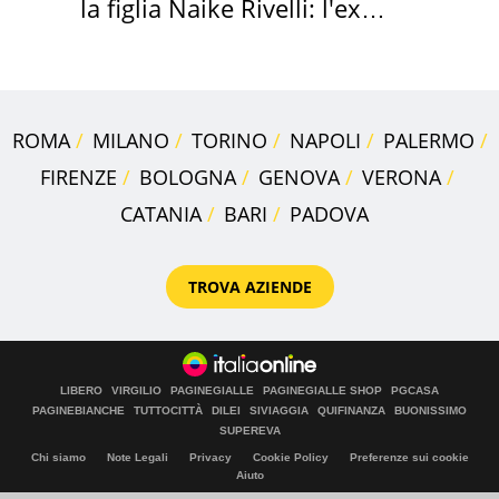
la figlia Naike Rivelli: l'ex
abbazia
ROMA
MILANO
TORINO
NAPOLI
PALERMO
FIRENZE
BOLOGNA
GENOVA
VERONA
CATANIA
BARI
PADOVA
TROVA AZIENDE
LIBERO
VIRGILIO
PAGINEGIALLE
PAGINEGIALLE SHOP
PGCASA
PAGINEBIANCHE
TUTTOCITTÀ
DILEI
SIVIAGGIA
QUIFINANZA
BUONISSIMO
SUPEREVA
Chi siamo
Note Legali
Privacy
Cookie Policy
Preferenze sui cookie
Aiuto