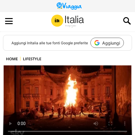
QUESTO
SITO
CONTRIBUISCE
ALL’AUDIENCE
DI
Aggiungi
Aggiungi
InItalia
alle tue fonti Google preferite
HOME
LIFESTYLE