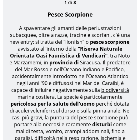
1
di
8
Pesce Scorpione
A spaventare gli amanti delle perlustrazioni
subacquee, oltre a razze, tracine e scorfani, c'è una
new entry: si tratta del “lionfish” o
pesce scorpione
,
avvistato all’interno della
“Riserva Naturale
Orientata Oasi Faunistica di Vendicari”
, tra Noto
e Marzamemi, in
provincia di
Siracusa
.
Il predatore
del Mar Rosso e nell’Oceano Indiano e Pacifico,
accidentalmente introdotto nell'Oceano Atlantico
negli anni '90 e diffusosi nel Mar dei Caraibi, è
capace di influire negativamente sulla
biodiversità
marina costiera. La specie è particolarmente
pericolosa per la salute dell'uomo
perché dotata
di aculei veleniferi sul dorso e sulla pinna anale. Nei
casi più gravi, la puntura del
pesce
scorpione può
portare alla necrosi e raramente
disturbi
come
mal di testa, vomito, crampi addominali, fino a
paralisi, difficoltà nella respirazione, ischemia e