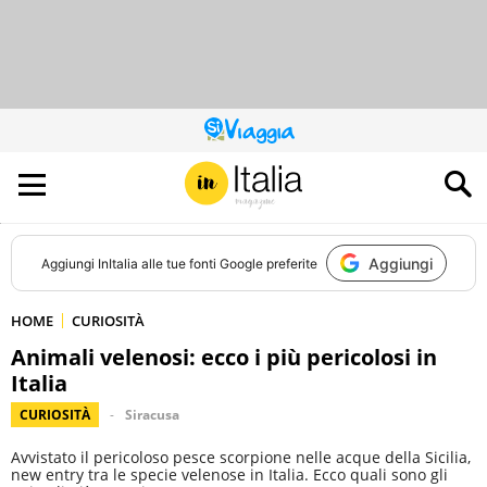
QUESTO
SITO
CONTRIBUISCE
ALL’AUDIENCE
DI
Aggiungi
Aggiungi
InItalia
alle tue fonti Google preferite
HOME
CURIOSITÀ
Animali velenosi: ecco i più pericolosi in
Italia
CURIOSITÀ
Siracusa
Avvistato il pericoloso pesce scorpione nelle acque della Sicilia,
new entry tra le specie velenose in Italia. Ecco quali sono gli