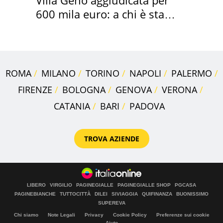
600 mila euro: a chi è stata
assegnata
ROMA
MILANO
TORINO
NAPOLI
PALERMO
FIRENZE
BOLOGNA
GENOVA
VERONA
CATANIA
BARI
PADOVA
TROVA AZIENDE
LIBERO
VIRGILIO
PAGINEGIALLE
PAGINEGIALLE SHOP
PGCASA
PAGINEBIANCHE
TUTTOCITTÀ
DILEI
SIVIAGGIA
QUIFINANZA
BUONISSIMO
SUPEREVA
Chi siamo
Note Legali
Privacy
Cookie Policy
Preferenze sui cookie
Aiuto