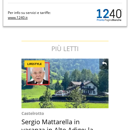
Per info su servizi e tariffe:
www.1240.it
PIÙ LETTI
LIFESTYLE
Castelrotto
Sergio Mattarella in
vacanza in Alto Adige: la