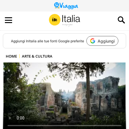
QUESTO
SITO
CONTRIBUISCE
ALL’AUDIENCE
DI
Aggiungi
Aggiungi
InItalia
alle tue fonti Google preferite
HOME
ARTE & CULTURA