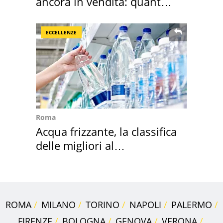
ancora in vendita: quanto
costa
ECCELLENZE
Roma
Acqua frizzante, la classifica
delle migliori al
supermercato
ROMA
MILANO
TORINO
NAPOLI
PALERMO
FIRENZE
BOLOGNA
GENOVA
VERONA