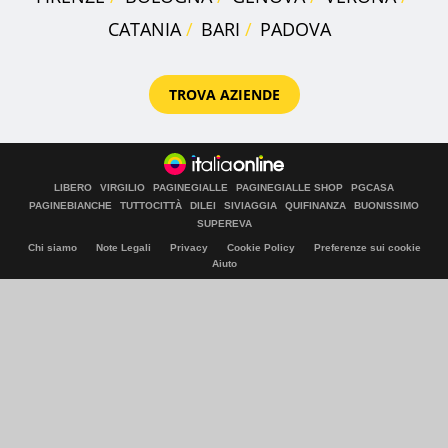
CATANIA
BARI
PADOVA
TROVA AZIENDE
LIBERO
VIRGILIO
PAGINEGIALLE
PAGINEGIALLE SHOP
PGCASA
PAGINEBIANCHE
TUTTOCITTÀ
DILEI
SIVIAGGIA
QUIFINANZA
BUONISSIMO
SUPEREVA
Chi siamo
Note Legali
Privacy
Cookie Policy
Preferenze sui cookie
Aiuto
© Italiaonline S.p.A. 2026
Direzione e coordinamento di Libero Acquisition S.á r.l.
P. IVA 03970540963