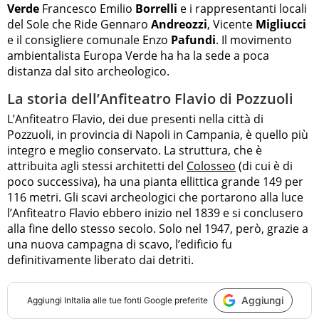
Verde
Francesco Emilio
Borrelli
e i rappresentanti locali
del Sole che Ride Gennaro
Andreozzi
, Vicente
Migliucci
e il consigliere comunale Enzo
Pafundi
. Il movimento
ambientalista Europa Verde ha ha la sede a poca
distanza dal sito archeologico.
La storia dell’Anfiteatro Flavio di Pozzuoli
L’Anfiteatro Flavio, dei due presenti nella città di
Pozzuoli, in provincia di Napoli in Campania, è quello più
integro e meglio conservato. La struttura, che è
attribuita agli stessi architetti del
Colosseo
(di cui è di
poco successiva), ha una pianta ellittica grande 149 per
116 metri. Gli scavi archeologici che portarono alla luce
l’Anfiteatro Flavio ebbero inizio nel 1839 e si conclusero
alla fine dello stesso secolo. Solo nel 1947, però, grazie a
una nuova campagna di scavo, l’edificio fu
definitivamente liberato dai detriti.
Aggiungi
Aggiungi
InItalia
alle tue fonti Google preferite