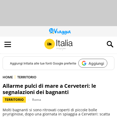
QUESTO
SITO
CONTRIBUISCE
ALL’AUDIENCE
DI
Aggiungi
Aggiungi
InItalia
alle tue fonti Google preferite
HOME
TERRITORIO
Allarme pulci di mare a Cerveteri: le
segnalazioni dei bagnanti
TERRITORIO
Roma
Molti bagnanti si sono ritrovati coperti di piccole bolle
pruriginose, dopo una giornata in spiaggia a Cerveteri: scatta