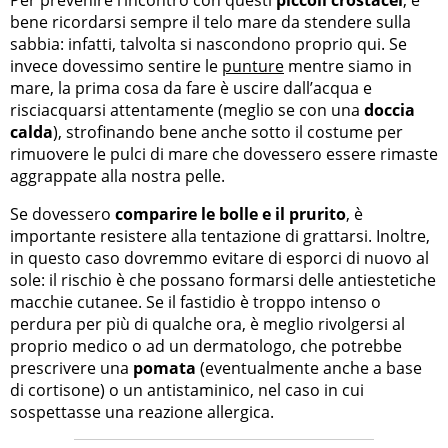
bene ricordarsi sempre il telo mare da stendere sulla
sabbia: infatti, talvolta si nascondono proprio qui. Se
invece dovessimo sentire le
punture
mentre siamo in
mare, la prima cosa da fare è uscire dall’acqua e
risciacquarsi attentamente (meglio se con una
doccia
calda
), strofinando bene anche sotto il costume per
rimuovere le pulci di mare che dovessero essere rimaste
aggrappate alla nostra pelle.
Se dovessero
comparire le bolle e il prurito
, è
importante resistere alla tentazione di grattarsi. Inoltre,
in questo caso dovremmo evitare di esporci di nuovo al
sole: il rischio è che possano formarsi delle antiestetiche
macchie cutanee. Se il fastidio è troppo intenso o
perdura per più di qualche ora, è meglio rivolgersi al
proprio medico o ad un dermatologo, che potrebbe
prescrivere una
pomata
(eventualmente anche a base
di cortisone) o un antistaminico, nel caso in cui
sospettasse una reazione allergica.