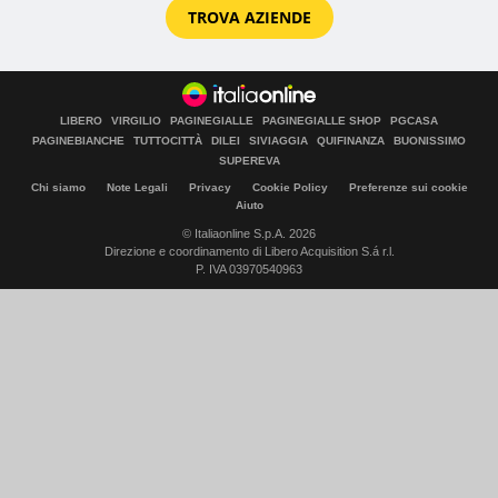
TROVA AZIENDE
LIBERO
VIRGILIO
PAGINEGIALLE
PAGINEGIALLE SHOP
PGCASA
PAGINEBIANCHE
TUTTOCITTÀ
DILEI
SIVIAGGIA
QUIFINANZA
BUONISSIMO
SUPEREVA
Chi siamo
Note Legali
Privacy
Cookie Policy
Preferenze sui cookie
Aiuto
© Italiaonline S.p.A. 2026
Direzione e coordinamento di Libero Acquisition S.á r.l.
P. IVA 03970540963