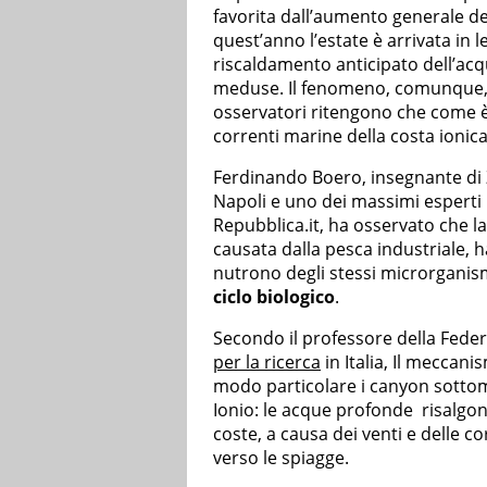
favorita dall’aumento generale d
quest’anno l’estate è arrivata in l
riscaldamento anticipato dell’acqu
meduse. Il fenomeno, comunque, s
osservatori ritengono che come è a
correnti marine della costa ionica
Ferdinando Boero, insegnante di Zo
Napoli e uno dei massimi esperti 
Repubblica.it, ha osservato che l
causata dalla pesca industriale, h
nutrono degli stessi microrganismi
ciclo biologico
.
Secondo il professore della Federi
per la ricerca
in Italia, Il meccan
modo particolare i canyon sottom
Ionio: le acque profonde risalgon
coste, a causa dei venti e delle 
verso le spiagge.