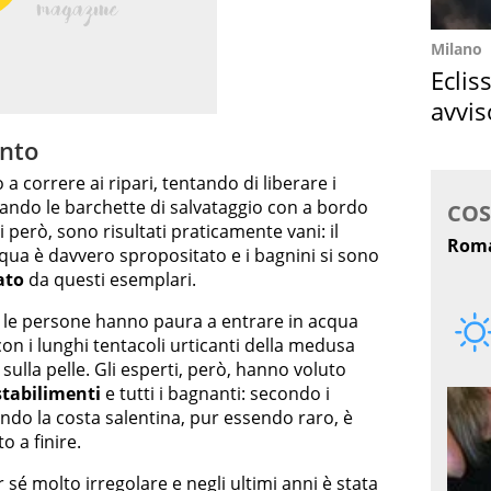
Milano
Eclis
avvis
come
ento
a correre ai ripari, tentando di liberare i
zzando le barchette di salvataggio con a bordo
vi però, sono risultati praticamente vani: il
ua è davvero spropositato e i bagnini si sono
ato
da questi esemplari.
: le persone hanno paura a entrare in acqua
on i lunghi tentacoli urticanti della medusa
i sulla pelle. Gli esperti, però, hanno voluto
stabilimenti
e tutti i bagnanti: secondo i
endo la costa salentina, pur essendo raro, è
o a finire.
sé molto irregolare e negli ultimi anni è stata