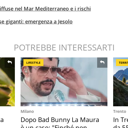
iffuse nel Mar Mediterraneo e i rischi
e giganti: emergenza a Jesolo
POTREBBE INTERESSARTI
LIFESTYLE
TERRI
Milano
Trento
ta
Dopo Bad Bunny La Maura
In Tr
è un caso: "Finché non
da 55