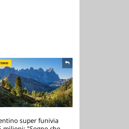
TORIO
entino super funivia
 milioni: "Sogno che si