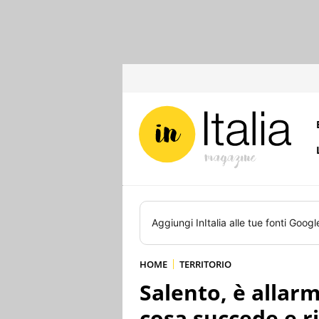
Aggiungi
InItalia
alle tue fonti Googl
HOME
TERRITORIO
Salento, è allar
cosa succede e ri