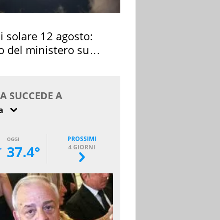
si solare 12 agosto:
o del ministero su
 osservarla