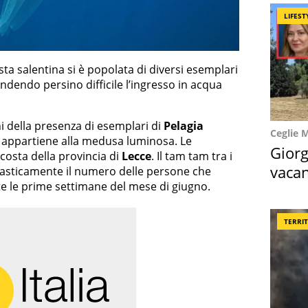
LIFEST
osta salentina si è popolata di diversi esemplari
ndendo persino difficile l’ingresso in acqua
i della presenza di esemplari di
Pelagia
Ceglie 
he appartiene alla medusa luminosa. Le
Giorg
costa della provincia di
Lecce
. Il tam tam tra i
vacan
rasticamente il numero delle persone che
e le prime settimane del mese di giugno.
locat
TERRI