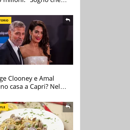
zza"
TORIO
ge Clooney e Amal
no casa a Capri? Nel
o una villa
TYLE