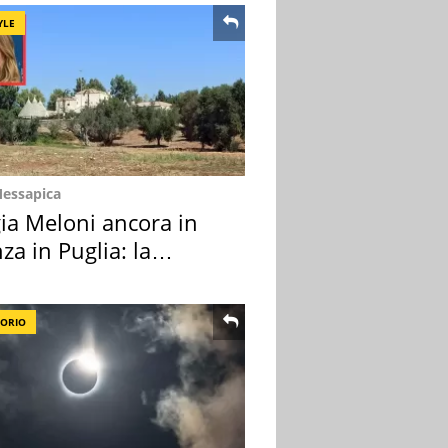
YLE
Messapica
ia Meloni ancora in
za in Puglia: la
ion scelta
TORIO