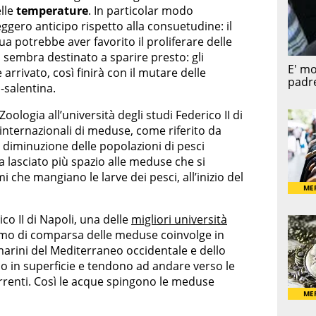
elle
temperature
. In particolar modo
eggero anticipo rispetto alla consuetudine: il
a potrebbe aver favorito il proliferare delle
embra destinato a sparire presto: gli
rrivato, così finirà con il mutare delle
-salentina.
ologia all’università degli studi Federico II di
internazionali di meduse, come riferito da
a diminuzione delle popolazioni di pesci
a lasciato più spazio alle meduse che si
 che mangiano le larve dei pesci, all’inizio del
co II di Napoli, una delle
migliori università
ismo di comparsa delle meduse coinvolge in
arini del Mediterraneo occidentale e dello
o in superficie e tendono ad andare verso le
correnti. Così le acque spingono le meduse