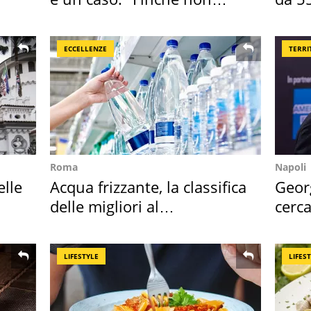
scappa il morto"
reali
ECCELLENZE
TERRI
Roma
Napoli
elle
Acqua frizzante, la classifica
Geor
delle migliori al
cerca
supermercato
mirin
LIFESTYLE
LIFES