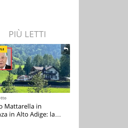
PIÙ LETTI
YLE
otto
o Mattarella in
za in Alto Adige: la
ion scelta