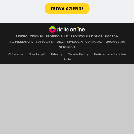
TROVA AZIENDE
LIBERO
VIRGILIO
PAGINEGIALLE
PAGINEGIALLE SHOP
PGCASA
PAGINEBIANCHE
TUTTOCITTÀ
DILEI
SIVIAGGIA
QUIFINANZA
BUONISSIMO
SUPEREVA
Chi siamo
Note Legali
Privacy
Cookie Policy
Preferenze sui cookie
Aiuto
© Italiaonline S.p.A. 2026
Direzione e coordinamento di Libero Acquisition S.á r.l.
P. IVA 03970540963