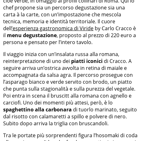
cioè verde, in omaggio ai profili collinari di Roma. Qui lo
chef propone sia un percorso degustazione sia una
carta à la carte, con un’impostazione che mescola
tecnica, memoria e identità territoriale. Il cuore
dell
’esperienza gastronomica di Viride
by Carlo Cracco è
il
menu degustazione
, proposto al prezzo di 220 euro a
persona e pensato per l’intero tavolo.
Il viaggio inizia con un’insalata russa alla romana,
reinterpretazione di uno dei
piatti iconici
di Cracco. A
seguire arriva un’ostrica avvolta in retina di maiale e
accompagnata da salsa agra. Il percorso prosegue con
l’asparago bianco e verde servito con brodo, un piatto
che punta sulla stagionalità e sulla purezza del vegetale.
Poi entra in scena il bruscitt alla romana con agnello e
carciofi. Uno dei momenti più attesi, però, è lo
spaghettino alla carbonara
di tuorlo marinato, seguito
dal risotto con calamaretti a spillo e polvere di nero.
Subito dopo arriva la triglia con bruscandoli.
Tra le portate più sorprendenti figura l’hosomaki di coda