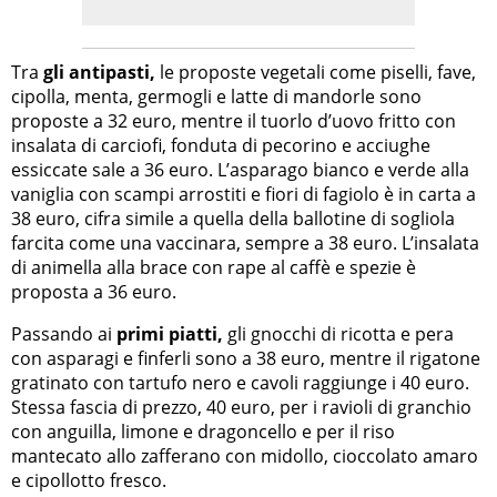
Tra
gli antipasti,
le proposte vegetali come piselli, fave,
cipolla, menta, germogli e latte di mandorle sono
proposte a 32 euro, mentre il tuorlo d’uovo fritto con
insalata di carciofi, fonduta di pecorino e acciughe
essiccate sale a 36 euro. L’asparago bianco e verde alla
vaniglia con scampi arrostiti e fiori di fagiolo è in carta a
38 euro, cifra simile a quella della ballotine di sogliola
farcita come una vaccinara, sempre a 38 euro. L’insalata
di animella alla brace con rape al caffè e spezie è
proposta a 36 euro.
Passando ai
primi piatti,
gli gnocchi di ricotta e pera
con asparagi e finferli sono a 38 euro, mentre il rigatone
gratinato con tartufo nero e cavoli raggiunge i 40 euro.
Stessa fascia di prezzo, 40 euro, per i ravioli di granchio
con anguilla, limone e dragoncello e per il riso
mantecato allo zafferano con midollo, cioccolato amaro
e cipollotto fresco.