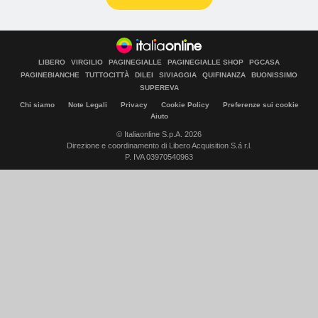
LIBERO
VIRGILIO
PAGINEGIALLE
PAGINEGIALLE SHOP
PGCASA
PAGINEBIANCHE
TUTTOCITTÀ
DILEI
SIVIAGGIA
QUIFINANZA
BUONISSIMO
SUPEREVA
Chi siamo
Note Legali
Privacy
Cookie Policy
Preferenze sui cookie
Aiuto
© Italiaonline S.p.A. 2026
Direzione e coordinamento di Libero Acquisition S.á r.l.
P. IVA 03970540963