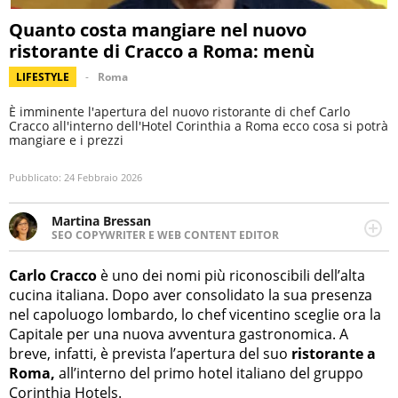
Quanto costa mangiare nel nuovo
ristorante di Cracco a Roma: menù
LIFESTYLE
Roma
È imminente l'apertura del nuovo ristorante di chef Carlo
Cracco all'interno dell'Hotel Corinthia a Roma ecco cosa si potrà
mangiare e i prezzi
Pubblicato:
24 Febbraio 2026
Martina Bressan
SEO COPYWRITER E WEB CONTENT EDITOR
Appassionata di viaggi, di trail running e di yoga, ama
scoprire nuovi posti e nuove culture. Curiosa,
Carlo Cracco
è uno dei nomi più riconoscibili dell’alta
determinata e intraprendente adora leggere ma
cucina italiana. Dopo aver consolidato la sua presenza
soprattutto scrivere.
nel capoluogo lombardo, lo chef vicentino sceglie ora la
Capitale per una nuova avventura gastronomica. A
breve, infatti, è prevista l’apertura del suo
ristorante a
Roma,
all’interno del primo hotel italiano del gruppo
Corinthia Hotels.