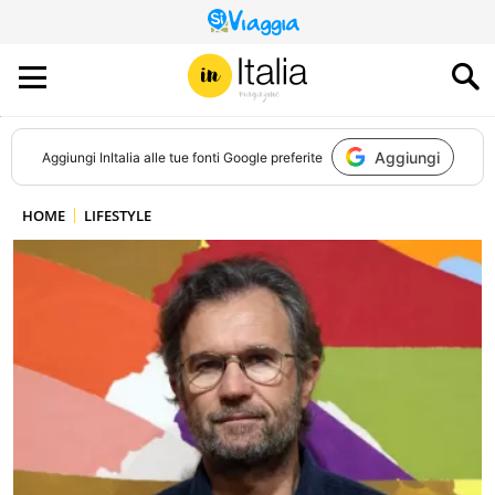
QUESTO
SITO
CONTRIBUISCE
ALL’AUDIENCE
DI
Aggiungi
Aggiungi
InItalia
alle tue fonti Google preferite
HOME
LIFESTYLE