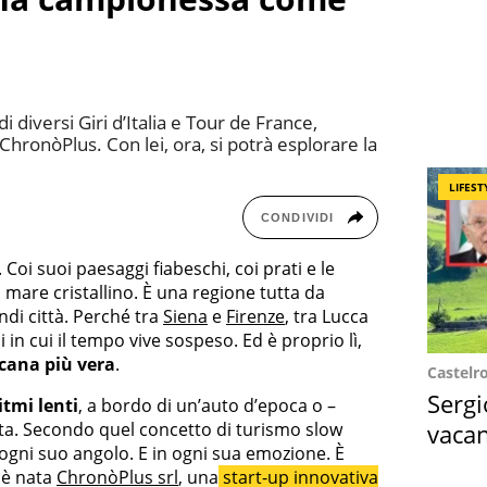
di diversi Giri d’Italia e Tour de France,
hronòPlus. Con lei, ora, si potrà esplorare la
LIFEST
CONDIVIDI
. Coi suoi paesaggi fiabeschi, coi prati e le
l mare cristallino. È una regione tutta da
ndi città. Perché tra
Siena
e
Firenze
, tra Lucca
i in cui il tempo vive sospeso. Ed è proprio lì,
scana più vera
.
Castelr
Sergi
tmi lenti
, a bordo di un’auto d’epoca o –
tta. Secondo quel concetto di turismo slow
vacan
in ogni suo angolo. E in ogni sua emozione. È
locat
 è nata
ChronòPlus srl
, una
start-up innovativa