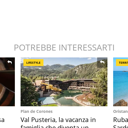
POTREBBE INTERESSARTI
LIFESTYLE
TERRI
Plan de Corones
Orista
sa
Val Pusteria, la vacanza in
Ruba 
famiglia che diventa un
Sarde