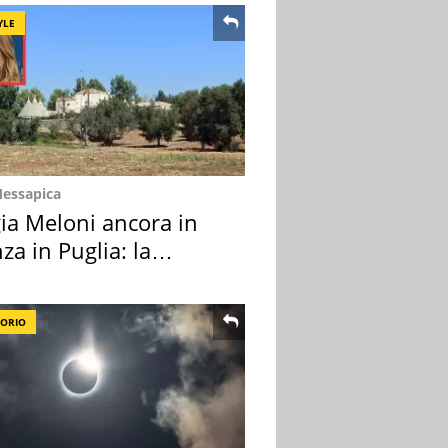
YLE
Messapica
ia Meloni ancora in
za in Puglia: la
ion scelta
TORIO