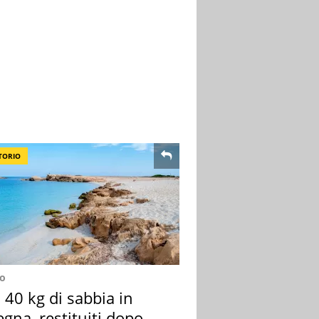
TORIO
no
40 kg di sabbia in
gna, restituiti dopo