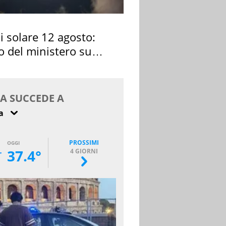
si solare 12 agosto:
o del ministero su
 osservarla