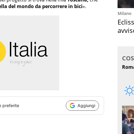
ella del mondo da percorrere in bici
».
Milano
Eclis
avvis
come
e preferite
Aggiungi