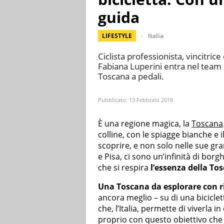
guida
LIFESTYLE
Italia
Ciclista professionista, vincitrice 
Fabiana Luperini entra nel team C
Toscana a pedali.
Pubblicato:
13 Febbraio 2018
È una regione magica, la
Toscana
colline, con le spiagge bianche e i
scoprire, e non solo nelle sue gra
e Pisa, ci sono un’infinità di borgh
che si respira
l’essenza della To
Una Toscana da esplorare con ri
ancora meglio – su di una bicicle
che, l’Italia, permette di viverla 
proprio con questo obiettivo che