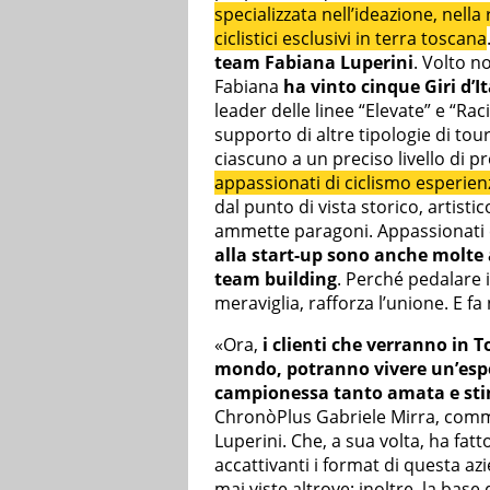
specializzata nell’ideazione, nella
ciclistici esclusivi in terra toscana
team Fabiana Luperini
. Volto n
Fabiana
ha vinto cinque Giri d’It
leader delle linee “Elevate” e “Ra
supporto di altre tipologie di tou
ciascuno a un preciso livello di 
appassionati di ciclismo esperien
dal punto di vista storico, artist
ammette paragoni. Appassionati 
alla start-up sono anche molte 
team building
. Perché pedalare i
meraviglia, rafforza l’unione. E fa
«Ora,
i clienti che verranno in 
mondo, potranno vivere un’espe
campionessa tanto amata e st
ChronòPlus Gabriele Mirra, comm
Luperini. Che, a sua volta, ha fat
accattivanti i format di questa az
mai viste altrove; inoltre, la base