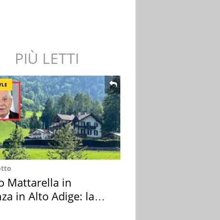
PIÙ LETTI
YLE
otto
o Mattarella in
za in Alto Adige: la
ion scelta