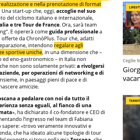
 realizzazione e nella prenotazione di format
LIFEST
. Una start-up che, oggi,
accoglie nel suo
oto del ciclismo italiano e internazionale,
alia e tre Tour de France
. Ora, sarà team
cing”. E opererà come
guida professionale
a
r offerte da ChronòPlus. Tour che, adatti
preparazione, intendono
regalare agli
ze sportive uniche
, in una dimensione che –
ico ed eno-gastronomico – in Italia non
Ceglie 
che non sono solamente privati:
a rivolgersi
Giorg
aziende, per operazioni di networking e di
vacan
nsieme, in paesaggi pieni di pace e di
locat
 nascere amicizie.
Toscana a pedalare con noi da tutto il
TERRI
rienza senza eguali, al fianco di una
imata
», ha dichiarato il co-fondatore e CEO di
entando l’ingresso nel team di Fabiana
to sapere: «trovo veramente innovativi e
ienda, che ha ideato alcune tipologie di tour
 del progetto si trova nella mia
Toscana,
che