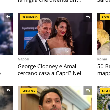
ricordo indimenticabile
50 a
TERRITORIO
ECCEL
Napoli
Roma
George Clooney e Amal
50 Be
é è
cercano casa a Capri? Nel
mappa
mirino una villa
Italia
LIFESTYLE
LIFES