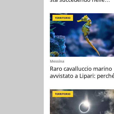
nostre cantine
TERRITORIO
Messina
Raro cavalluccio marino
avvistato a Lipari: perch
speciale
TERRITORIO