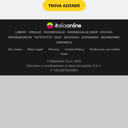
TROVA AZIENDE
LIBERO
VIRGILIO
PAGINEGIALLE
PAGINEGIALLE SHOP
PGCASA
PAGINEBIANCHE
TUTTOCITTÀ
DILEI
SIVIAGGIA
QUIFINANZA
BUONISSIMO
SUPEREVA
Chi siamo
Note Legali
Privacy
Cookie Policy
Preferenze sui cookie
Aiuto
© Italiaonline S.p.A. 2026
Direzione e coordinamento di Libero Acquisition S.á r.l.
P. IVA 03970540963