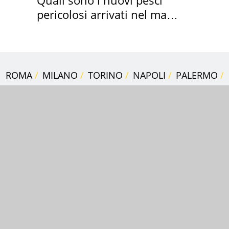
pericolosi arrivati nel mar
Mediterraneo
ROMA
MILANO
TORINO
NAPOLI
PALERMO
FIRENZE
BOLOGNA
GENOVA
VERONA
CATANIA
BARI
PADOVA
TROVA AZIENDE
LIBERO
VIRGILIO
PAGINEGIALLE
PAGINEGIALLE SHOP
PGCASA
PAGINEBIANCHE
TUTTOCITTÀ
DILEI
SIVIAGGIA
QUIFINANZA
BUONISSIMO
SUPEREVA
Chi siamo
Note Legali
Privacy
Cookie Policy
Preferenze sui cookie
Aiuto