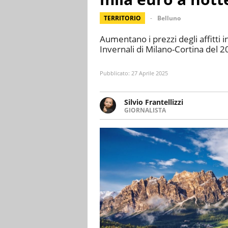
TERRITORIO
Belluno
Aumentano i prezzi degli affitti 
Invernali di Milano-Cortina del 202
Pubblicato:
27 Aprile 2025
Silvio Frantellizzi
GIORNALISTA
Giornalista pubblicista. Da olt
scrivendo di sport, attualità, 