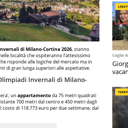
LIFEST
Invernali di Milano-Cortina 2026
, stanno
elle località che ospiteranno l’attesissimo
Ceglie 
che risponde alle logiche del mercato ma in
Giorg
ti di gran lunga superiori alle aspettative.
vacan
locat
e Olimpiadi Invernali di Milano-
TERRI
Sera’, un
appartamento
da 75 metri quadrati
distante 700 metri dal centro e 450 metri dagli
 al costo di 118.773 euro per due settimane, dal