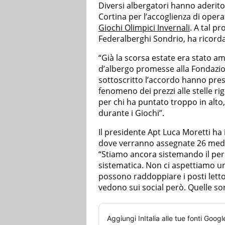
Diversi albergatori hanno aderito
Cortina per l’accoglienza di operat
Giochi Olimpici Invernali
. A tal p
Federalberghi Sondrio, ha ricord
“Già la scorsa estate era stato 
d’albergo promesse alla Fondazi
sottoscritto l’accordo hanno preso
fenomeno dei prezzi alle stelle rig
per chi ha puntato troppo in alt
durante i Giochi”.
Il presidente Apt Luca Moretti ha 
dove verranno assegnate 26 medag
“Stiamo ancora sistemando il pers
sistematica. Non ci aspettiamo u
possono raddoppiare i posti letto,
vedono sui social però. Quelle son
Aggiungi
InItalia
alle tue fonti Googl