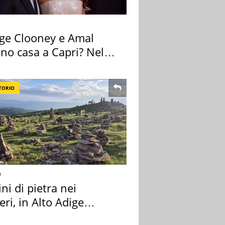
ge Clooney e Amal
no casa a Capri? Nel
o una villa
TORIO
o
i di pietra nei
eri, in Alto Adige
a l'allarme