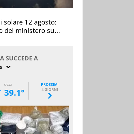
si solare 12 agosto:
o del ministero su
 osservarla