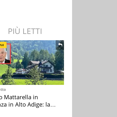
PIÙ LETTI
YLE
otto
o Mattarella in
za in Alto Adige: la
ion scelta