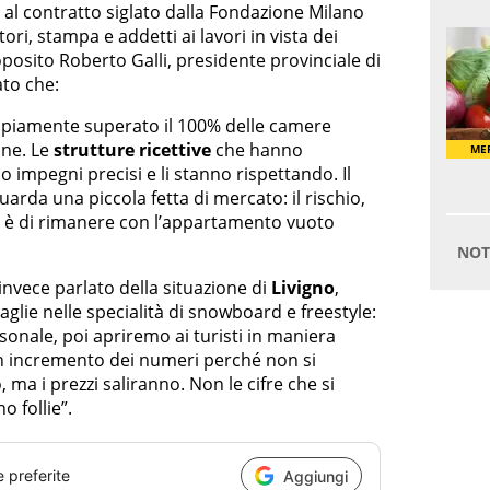
 al contratto siglato dalla Fondazione Milano
ori, stampa e addetti ai lavori in vista dei
roposito Roberto Galli, presidente provinciale di
ato che:
ampiamente superato il 100% delle camere
one. Le
strutture ricettive
che hanno
 impegni precisi e li stanno rispettando. Il
uarda una piccola fetta di mercato: il rischio,
o, è di rimanere con l’appartamento vuoto
invece parlato della situazione di
Livigno
,
lie nelle specialità di snowboard e freestyle:
onale, poi apriremo ai turisti in maniera
n incremento dei numeri perché non si
 ma i prezzi saliranno. Non le cifre che si
o follie”.
e preferite
Aggiungi