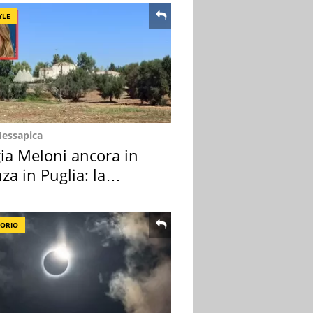
YLE
Messapica
ia Meloni ancora in
za in Puglia: la
ion scelta
TORIO