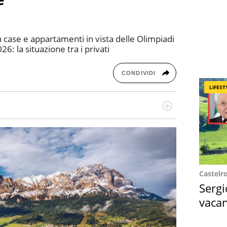
in case e appartamenti in vista delle Olimpiadi
6: la situazione tra i privati
CONDIVIDI
LIFEST
re dieci anni si occupa di informazione sul web,
cronaca, motori, spettacolo e videogame.
Castelr
Sergi
vacan
locat