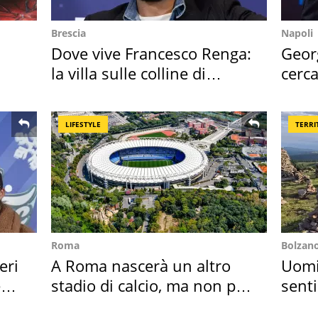
Brescia
Napoli
Dove vive Francesco Renga:
Geor
la villa sulle colline di
cerca
Brescia
mirin
LIFESTYLE
TERRI
Roma
Bolzan
eri
A Roma nascerà un altro
Uomin
e
stadio di calcio, ma non per
senti
Roma e Lazio
scatt