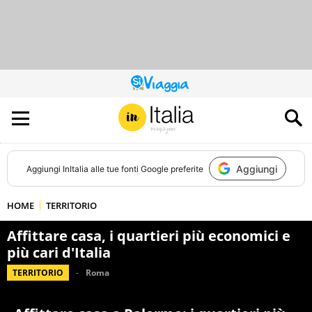
QUESTO
SITO
CONTRIBUISCE
ALL’AUDIENCE
DI
Aggiungi
Aggiungi
InItalia
alle tue fonti Google preferite
HOME
TERRITORIO
Affittare casa, i quartieri più economici e
più cari d'Italia
TERRITORIO
Roma