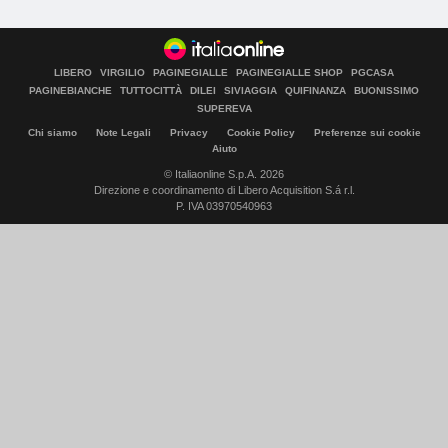
LIBERO
VIRGILIO
PAGINEGIALLE
PAGINEGIALLE SHOP
PGCASA
PAGINEBIANCHE
TUTTOCITTÀ
DILEI
SIVIAGGIA
QUIFINANZA
BUONISSIMO
SUPEREVA
Chi siamo
Note Legali
Privacy
Cookie Policy
Preferenze sui cookie
Aiuto
© Italiaonline S.p.A. 2026
Direzione e coordinamento di Libero Acquisition S.á r.l.
P. IVA 03970540963