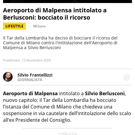
Aeroporto di Malpensa intitolato a
Berlusconi: bocciato il ricorso
LIFESTYLE
Milano
Il Tar della Lombardia ha deciso di bocciare il ricorso del
Comune di Milano contro l'intitolazione dell'Aeroporto di
Malpensa a Silvio Berlusconi
Pubblicato:
12 Novembre 2024
Silvio Frantellizzi
GIORNALISTA
Giornalista pubblicista. Da oltre dieci anni si occupa di
informazione sul web, scrivendo di sport, attualità,
Aeroporto di Malpensa
intitolato a
Silvio Berlusconi
,
cronaca, motori, spettacolo e videogame.
nuovo capitolo: il Tar della Lombardia ha bocciato
l’istanza del Comune di Milano che chiedeva una
sospensione in via cautelare dell’intitolazione dello scalo
all’ex Presidente del Consiglio.