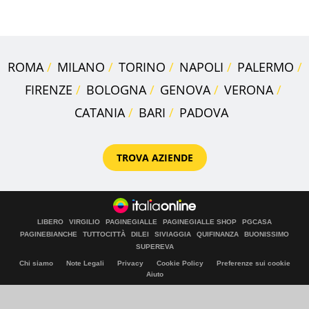
"stellata" è un caso
ROMA
MILANO
TORINO
NAPOLI
PALERMO
FIRENZE
BOLOGNA
GENOVA
VERONA
CATANIA
BARI
PADOVA
TROVA AZIENDE
LIBERO
VIRGILIO
PAGINEGIALLE
PAGINEGIALLE SHOP
PGCASA
PAGINEBIANCHE
TUTTOCITTÀ
DILEI
SIVIAGGIA
QUIFINANZA
BUONISSIMO
SUPEREVA
Chi siamo
Note Legali
Privacy
Cookie Policy
Preferenze sui cookie
Aiuto
© Italiaonline S.p.A. 2026
Direzione e coordinamento di Libero Acquisition S.á r.l.