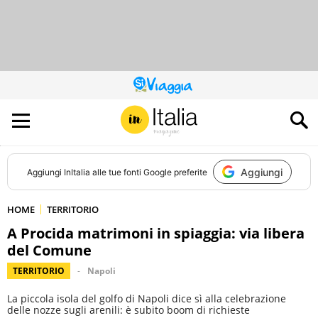
QUESTO
SITO
CONTRIBUISCE
ALL’AUDIENCE
DI
Aggiungi
Aggiungi
InItalia
alle tue fonti Google preferite
HOME
TERRITORIO
A Procida matrimoni in spiaggia: via libera
del Comune
TERRITORIO
Napoli
La piccola isola del golfo di Napoli dice sì alla celebrazione
delle nozze sugli arenili: è subito boom di richieste