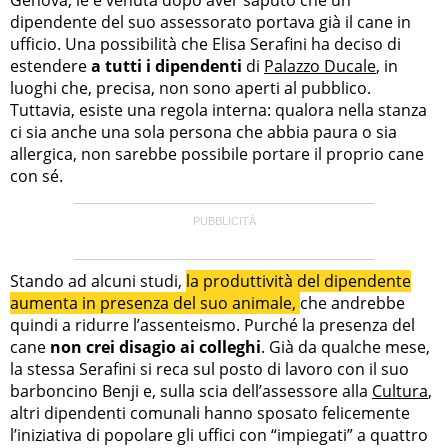
dipendente del suo assessorato portava già il cane in
ufficio. Una possibilità che Elisa Serafini ha deciso di
estendere
a tutti i dipendenti
di
Palazzo Ducale
, in
luoghi che, precisa, non sono aperti al pubblico.
Tuttavia, esiste una regola interna: qualora nella stanza
ci sia anche una sola persona che abbia paura o sia
allergica, non sarebbe possibile portare il proprio cane
con sé.
Stando ad alcuni studi,
la produttività del dipendente
aumenta in presenza del suo animale,
che andrebbe
quindi a ridurre l’assenteismo. Purché la presenza del
cane
non crei disagio ai colleghi
. Già da qualche mese,
la stessa Serafini si reca sul posto di lavoro con il suo
barboncino Benji e, sulla scia dell’assessore alla
Cultura
,
altri dipendenti comunali hanno sposato felicemente
l’iniziativa di popolare gli uffici con “impiegati” a quattro