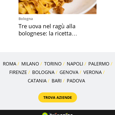
Bologna
Tre uova nel ragù alla
bolognese: la ricetta
"stellata" è un caso
ROMA
MILANO
TORINO
NAPOLI
PALERMO
FIRENZE
BOLOGNA
GENOVA
VERONA
CATANIA
BARI
PADOVA
TROVA AZIENDE