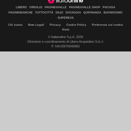
LIBERO
VIRGILIO
PAGINEGIALLE
PAGINEGIALLE SHOP
PGCASA
PAGINEBIANCHE
TUTTOCITTÀ
DILEI
SIVIAGGIA
QUIFINANZA
BUONISSIMO
SUPEREVA
Chi siamo
Note Legali
Privacy
Cookie Policy
Preferenze sui cookie
Aiuto
© Italiaonline S.p.A. 2026
Direzione e coordinamento di Libero Acquisition S.á r.l.
P. IVA 03970540963