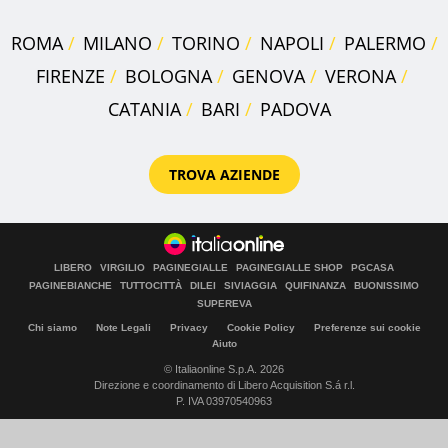
ROMA
MILANO
TORINO
NAPOLI
PALERMO
FIRENZE
BOLOGNA
GENOVA
VERONA
CATANIA
BARI
PADOVA
TROVA AZIENDE
LIBERO
VIRGILIO
PAGINEGIALLE
PAGINEGIALLE SHOP
PGCASA
PAGINEBIANCHE
TUTTOCITTÀ
DILEI
SIVIAGGIA
QUIFINANZA
BUONISSIMO
SUPEREVA
Chi siamo
Note Legali
Privacy
Cookie Policy
Preferenze sui cookie
Aiuto
© Italiaonline S.p.A. 2026
Direzione e coordinamento di Libero Acquisition S.á r.l.
P. IVA 03970540963