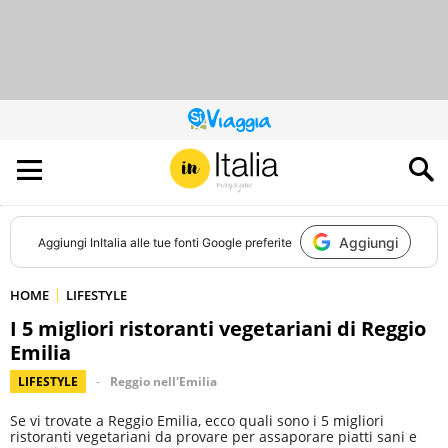
QUESTO
SITO
CONTRIBUISCE
ALL’AUDIENCE
DI
Aggiungi
Aggiungi
InItalia
alle tue fonti Google preferite
HOME
LIFESTYLE
I 5 migliori ristoranti vegetariani di Reggio
Emilia
LIFESTYLE
Reggio nell'Emilia
Se vi trovate a Reggio Emilia, ecco quali sono i 5 migliori
ristoranti vegetariani da provare per assaporare piatti sani e