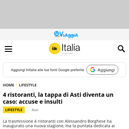
QUESTO
SITO
CONTRIBUISCE
ALL’AUDIENCE
DI
Aggiungi
Aggiungi
InItalia
alle tue fonti Google preferite
HOME
LIFESTYLE
4 ristoranti, la tappa di Asti diventa un
caso: accuse e insulti
LIFESTYLE
Asti
La trasmissione 4 ristoranti con Alessandro Borghese ha
inaugurato una nuova stagione, ma la puntata dedicata ai