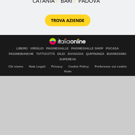
CATANIA
BARI
PADOVA
TROVA AZIENDE
LIBERO
VIRGILIO
PAGINEGIALLE
PAGINEGIALLE SHOP
PGCASA
PAGINEBIANCHE
TUTTOCITTÀ
DILEI
SIVIAGGIA
QUIFINANZA
BUONISSIMO
SUPEREVA
Chi siamo
Note Legali
Privacy
Cookie Policy
Preferenze sui cookie
Aiuto
© Italiaonline S.p.A. 2026
Direzione e coordinamento di Libero Acquisition S.á r.l.
P. IVA 03970540963