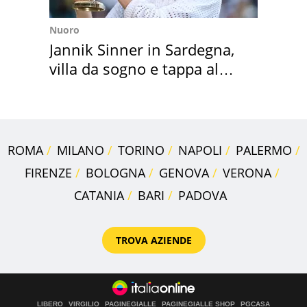
Nuoro
Jannik Sinner in Sardegna,
villa da sogno e tappa al
discount
ROMA
MILANO
TORINO
NAPOLI
PALERMO
FIRENZE
BOLOGNA
GENOVA
VERONA
CATANIA
BARI
PADOVA
TROVA AZIENDE
LIBERO
VIRGILIO
PAGINEGIALLE
PAGINEGIALLE SHOP
PGCASA