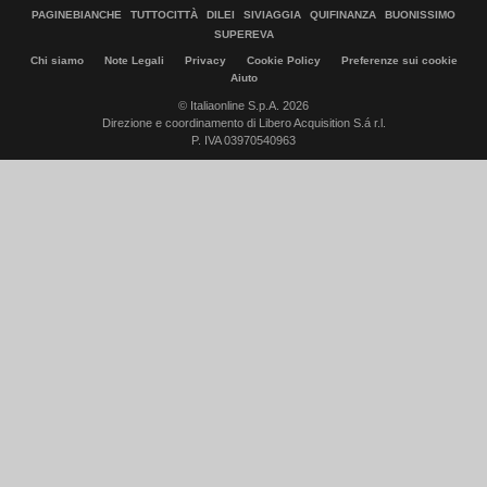
PAGINEBIANCHE
TUTTOCITTÀ
DILEI
SIVIAGGIA
QUIFINANZA
BUONISSIMO
SUPEREVA
Chi siamo
Note Legali
Privacy
Cookie Policy
Preferenze sui cookie
Aiuto
© Italiaonline S.p.A. 2026
Direzione e coordinamento di Libero Acquisition S.á r.l.
P. IVA 03970540963