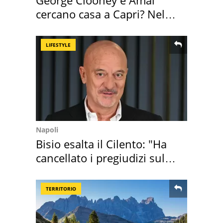
George Clooney e Amal
cercano casa a Capri? Nel
mirino una villa
LIFESTYLE
Napoli
Bisio esalta il Cilento: "Ha
cancellato i pregiudizi sul
Sud"
TERRITORIO