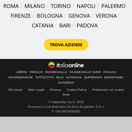
ROMA
MILANO
TORINO
NAPOLI
PALERMO
FIRENZE
BOLOGNA
GENOVA
VERONA
CATANIA
BARI
PADOVA
TROVA AZIENDE
LIBERO
VIRGILIO
PAGINEGIALLE
PAGINEGIALLE SHOP
PGCASA
PAGINEBIANCHE
TUTTOCITTÀ
DILEI
SIVIAGGIA
QUIFINANZA
BUONISSIMO
SUPEREVA
Chi siamo
Note Legali
Privacy
Cookie Policy
Preferenze sui cookie
Aiuto
© Italiaonline S.p.A. 2026
Direzione e coordinamento di Libero Acquisition S.á r.l.
P. IVA 03970540963