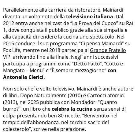
Parallelamente alla carriera da ristoratore, Mainardi
diventa un volto noto della
televisione italiana
. Dal
2012 entra anche nel cast de “La Prova del Cuoco” su Rai
1, dove conquista il pubblico grazie alla sua simpatia e
alla capacità di rendere la cucina uno spettacolo. Nel
2015 conduce il suo programma “Ci pensa Mainardi” su
Fox Life, mentre nel 2018 partecipa al
Grande Fratello
VIP
, arrivando fino alla finale. Negli anni successivi
partecipa a programmi come “Detto Fatto”, “Cotto e
Mangiato – Menù” e “È sempre mezzogiorno”
con
Antonella Clerici.
Non solo chef e volto televisivo, Mainardi è anche autore
di libri
.
Dopo Naturalmente (2010) e Cartocci atomici
(2013), nel 2025 pubblica con Mondadori “Quanto
burro?”, un libro che
celebra la cucina
senza sensi di
colpa presentando ben 80 ricette. “Benvenuto nel
tempio dell’abbondanza, nel cerchio sacro del
colesterolo”, scrive nella prefazione.