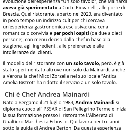
evoluzione dell’esperienza “Un solo tavolo”, che Mainardi
aveva già sperimentato
a Corte Piovanelli, alle porte di
Brescia. Quel ristorante, aperto nel 2023, era diventato
in poco tempo un indirizzo cult per chi cercava
un’esperienza gastronomica esclusiva: una cena
romantica o conviviale
per pochi ospiti
(da due a dieci
persone), con menu deciso dallo chef in base alla
stagione, agli ingredienti, alle preferenze e alle
intolleranze dei clienti.
Il modello del ristorante con
un solo tavolo
, però, è già
stato sperimentato altrove non solo da Mainardi; anche
a Verona
la chef Micol Zorzella nel suo locale “Antica
Amelia Bistrot” ha ridotto il servizio a un solo tavolo.
Chi è Chef Andrea Mainardi
Nato a Bergamo il 21 luglio 1983,
Andrea Mainardi
si
diploma cuoco all’IPSSAR di San Pellegrino Terme e inizia
la sua formazione presso il ristorante L’Albereta di
Gualtiero Marchesi a Erbusco. Qui lavora per tre anni
sotto la guida di Andrea Berton. Da questa esperienza