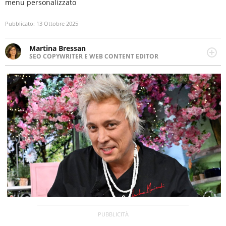
menu personalizzato
Pubblicato:
13 Ottobre 2025
Martina Bressan
SEO COPYWRITER E WEB CONTENT EDITOR
Appassionata di viaggi, di trail running e di yoga, ama
scoprire nuovi posti e nuove culture. Curiosa,
determinata e intraprendente adora leggere ma
soprattutto scrivere.