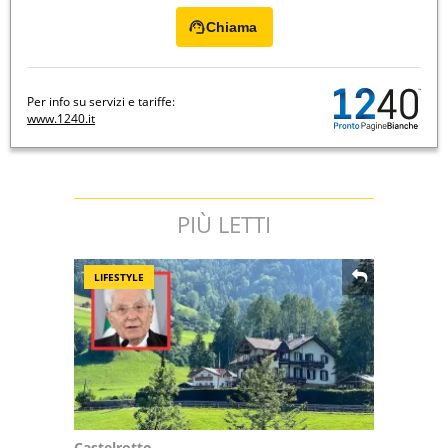
Chiama
Per info su servizi e tariffe:
www.1240.it
PIÙ LETTI
LIFESTYLE
Castelrotto