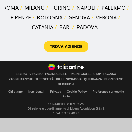
ROMA
MILANO
TORINO
NAPOLI
PALERMO
FIRENZE
BOLOGNA
GENOVA
VERONA
CATANIA
BARI
PADOVA
TROVA AZIENDE
LIBERO
VIRGILIO
PAGINEGIALLE
PAGINEGIALLE SHOP
PGCASA
PAGINEBIANCHE
TUTTOCITTÀ
DILEI
SIVIAGGIA
QUIFINANZA
BUONISSIMO
SUPEREVA
Chi siamo
Note Legali
Privacy
Cookie Policy
Preferenze sui cookie
Aiuto
© Italiaonline S.p.A. 2026
Direzione e coordinamento di Libero Acquisition S.á r.l.
P. IVA 03970540963