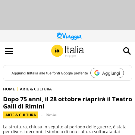
QUESTO
SITO
CONTRIBUISCE
ALL’AUDIENCE
DI
Aggiungi
Aggiungi
InItalia
alle tue fonti Google preferite
HOME
ARTE & CULTURA
Dopo 75 anni, il 28 ottobre riaprirà il Teatro
Galli di Rimini
ARTE & CULTURA
Rimini
La struttura, chiusa in seguito al periodo delle guerre, è stata
per diversi decenni il simbolo di una cultura soffocata dai