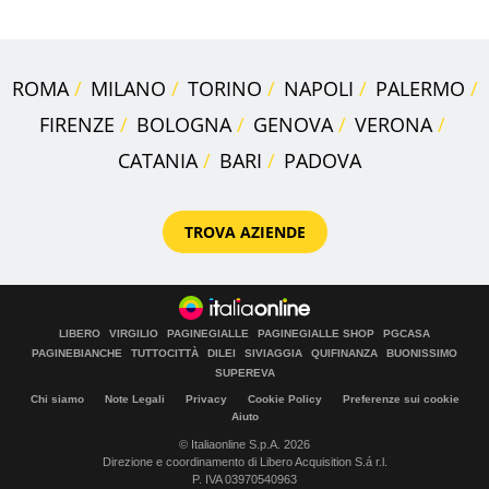
ROMA
MILANO
TORINO
NAPOLI
PALERMO
FIRENZE
BOLOGNA
GENOVA
VERONA
CATANIA
BARI
PADOVA
TROVA AZIENDE
LIBERO
VIRGILIO
PAGINEGIALLE
PAGINEGIALLE SHOP
PGCASA
PAGINEBIANCHE
TUTTOCITTÀ
DILEI
SIVIAGGIA
QUIFINANZA
BUONISSIMO
SUPEREVA
Chi siamo
Note Legali
Privacy
Cookie Policy
Preferenze sui cookie
Aiuto
© Italiaonline S.p.A. 2026
Direzione e coordinamento di Libero Acquisition S.á r.l.
P. IVA 03970540963