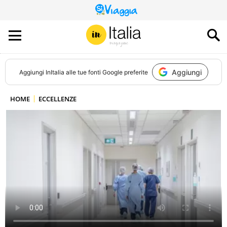
QUESTO
SITO
CONTRIBUISCE
ALL’AUDIENCE
DI
Aggiungi
Aggiungi
InItalia
alle tue fonti Google preferite
HOME
ECCELLENZE