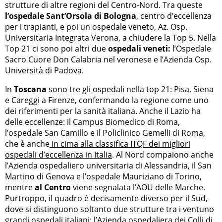
strutture di altre regioni del Centro-Nord. Tra queste
l’ospedale Sant’Orsola di Bologna
, centro d’eccellenza
per i trapianti, e poi un ospedale veneto, Az. Osp.
Universitaria Integrata Verona, a chiudere la Top 5. Nella
Top 21 ci sono poi altri due
ospedali veneti:
l’Ospedale
Sacro Cuore Don Calabria nel veronese e l’Azienda Osp.
Università di Padova.
In
Toscana
sono tre gli ospedali nella top 21: Pisa, Siena
e Careggi a Firenze, confermando la regione come uno
dei riferimenti per la sanità italiana. Anche il Lazio ha
delle eccellenze: il Campus Biomedico di Roma,
l’ospedale San Camillo e il Policlinico Gemelli di Roma,
che è anche
in cima alla classifica ITQF dei migliori
ospedali d’eccellenza in Italia
. Al Nord compaiono anche
l’Azienda ospedaliero universitaria di Alessandria, il San
Martino di Genova e l’ospedale Mauriziano di Torino,
mentre
al Centro
viene segnalata l’AOU delle Marche.
Purtroppo, il quadro è decisamente diverso per il Sud,
dove si distinguono soltanto due strutture tra i ventuno
grandi ospedali italiani: l’Azienda ospedaliera dei Colli di