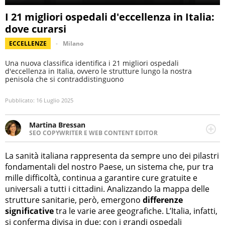
I 21 migliori ospedali d'eccellenza in Italia:
dove curarsi
ECCELLENZE
Milano
Una nuova classifica identifica i 21 migliori ospedali
d'eccellenza in Italia, ovvero le strutture lungo la nostra
penisola che si contraddistinguono
Pubblicato:
16 Luglio 2025
Martina Bressan
SEO COPYWRITER E WEB CONTENT EDITOR
Appassionata di viaggi, di trail running e di yoga, ama
scoprire nuovi posti e nuove culture. Curiosa,
La sanità italiana rappresenta da sempre uno dei pilastri
determinata e intraprendente adora leggere ma
fondamentali del nostro Paese, un sistema che, pur tra
soprattutto scrivere.
mille difficoltà, continua a garantire cure gratuite e
universali a tutti i cittadini. Analizzando la mappa delle
strutture sanitarie, però, emergono
differenze
significative
tra le varie aree geografiche. L’Italia, infatti,
si conferma divisa in due: con i grandi ospedali