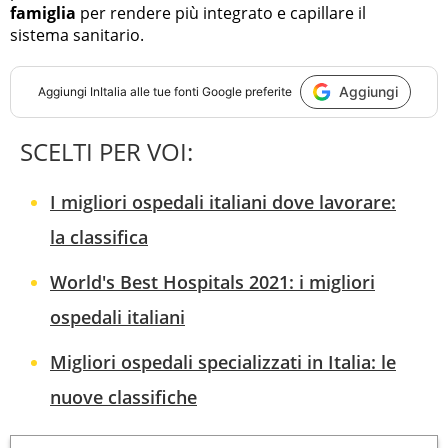
famiglia
per rendere più integrato e capillare il
sistema sanitario.
Aggiungi
Aggiungi
InItalia
alle tue fonti Google preferite
SCELTI PER VOI:
I migliori ospedali italiani dove lavorare:
la classifica
World's Best Hospitals 2021: i migliori
ospedali italiani
Migliori ospedali specializzati in Italia: le
nuove classifiche