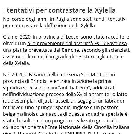
I tentativi per contrastare la Xylella
Nel corso degli anni, in Puglia sono stati tanti i tentativi
per contrastare la diffusione della Xylella.
Già nel 2020, in provincia di Lecce, sono state raccolte le
olive di un
olio proveniente dalla varietà Fs-17 Favolosa
,
una pianta brevettata dal
Cnr
che, secondo gli scienziati,
assieme al leccino, è in grado di resistere agli attacchi
della Xylella.
Nel 2021, a Fasano, nella masseria San Martino, in
provincia di Brindisi, è
entrata in azione la prima
squadra speciale di cani “anti batterio”
, addestrati
nell’individuazione precoce della Xylella tramite l’olfatto
(due esemplari di jack russell, un segugio, un labrador
retriever, uno springer spaniel inglese e un pastore
belga malinois). La nascita di questa squadra speciale è
stata il risultato di un progetto realizzato grazie alla
collaborazione tra l’Ente Nazionale della Cinofilia Italiana
(Enci), Unaprol, Coldiretti e CNR-IPSP, l’Istituto per la