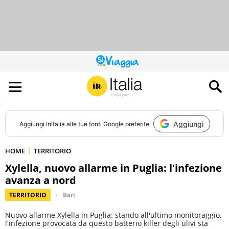
QUESTO
SITO
CONTRIBUISCE
ALL’AUDIENCE
DI
Aggiungi
Aggiungi
InItalia
alle tue fonti Google preferite
HOME
TERRITORIO
Xylella, nuovo allarme in Puglia: l'infezione
avanza a nord
TERRITORIO
Bari
Nuovo allarme Xylella in Puglia: stando all'ultimo monitoraggio,
l'infezione provocata da questo batterio killer degli ulivi sta