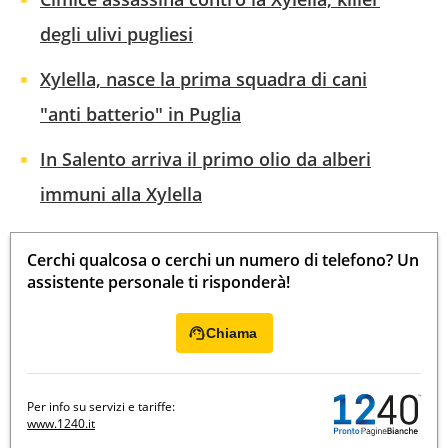
degli ulivi pugliesi
Xylella, nasce la prima squadra di cani
"anti batterio" in Puglia
In Salento arriva il primo olio da alberi
immuni alla Xylella
Cerchi qualcosa o cerchi un numero di telefono? Un
assistente personale ti risponderà!
Chiama
Per info su servizi e tariffe:
www.1240.it