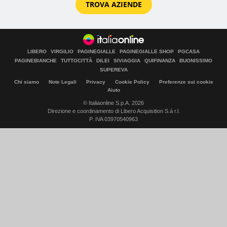
TROVA AZIENDE
LIBERO
VIRGILIO
PAGINEGIALLE
PAGINEGIALLE SHOP
PGCASA
PAGINEBIANCHE
TUTTOCITTÀ
DILEI
SIVIAGGIA
QUIFINANZA
BUONISSIMO
SUPEREVA
Chi siamo
Note Legali
Privacy
Cookie Policy
Preferenze sui cookie
Aiuto
© Italiaonline S.p.A. 2026
Direzione e coordinamento di Libero Acquisition S.á r.l.
P. IVA 03970540963