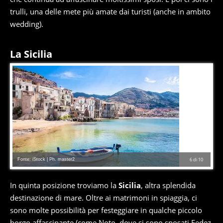
trulli, una delle mete più amate dai turisti (anche in ambito
wedding).
La Sicilia
Fonte: iStock | Ph. master2
6
di
10
In quinta posizione troviamo la
Sicilia
, altra splendida
destinazione di mare. Oltre ai matrimoni in spiaggia, ci
sono molte possibilità per festeggiare in qualche piccolo
borgo affascinante (come Noto,
dove si sono sposati Fedez