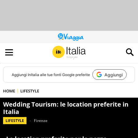
QUESTO
SITO
CONTRIBUISCE
ALL’AUDIENCE
DI
Aggiungi
Aggiungi
InItalia
alle tue fonti Google preferite
HOME
LIFESTYLE
Wedding Tourism: le location preferite in
Italia
LIFESTYLE
Firenze