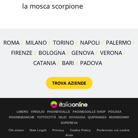
la mosca scorpione
ROMA
MILANO
TORINO
NAPOLI
PALERMO
FIRENZE
BOLOGNA
GENOVA
VERONA
CATANIA
BARI
PADOVA
TROVA AZIENDE
LIBERO
VIRGILIO
PAGINEGIALLE
PAGINEGIALLE SHOP
PGCASA
PAGINEBIANCHE
TUTTOCITTÀ
DILEI
SIVIAGGIA
QUIFINANZA
BUONISSIMO
SUPEREVA
Chi siamo
Note Legali
Privacy
Cookie Policy
Preferenze sui cookie
Aiuto