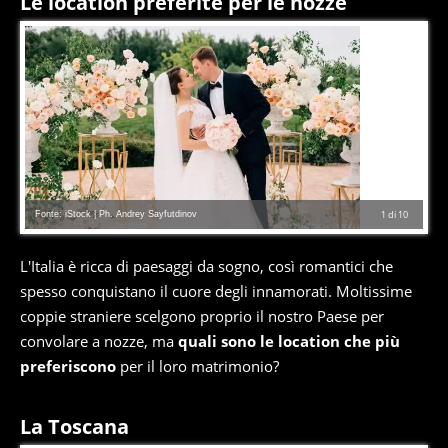
Le location preferite per le nozze
Fonte: iStock | Ph. Andrey Sayfutdinov
1
di
10
L'Italia è ricca di paesaggi da sogno, così romantici che
spesso conquistano il cuore degli innamorati. Moltissime
coppie straniere scelgono proprio il nostro Paese per
convolare a nozze, ma
quali sono le location che più
preferiscono
per il loro matrimonio?
La Toscana