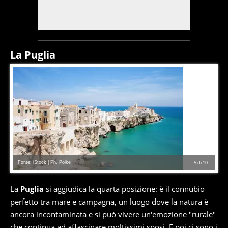
La Puglia
Fonte: iStock | Ph. Poike
5
di
10
La
Puglia
si aggiudica la quarta posizione: è il connubio
perfetto tra mare e campagna, un luogo dove la natura è
ancora incontaminata e si può vivere un'emozione "rurale"
che continua ad affascinare moltissimi sposi. E poi ci sono i