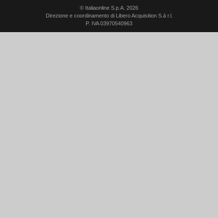
© Italiaonline S.p.A. 2026
Direzione e coordinamento di Libero Acquisition S.á r.l.
P. IVA 03970540963