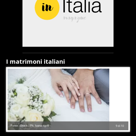
I matrimoni italiani
Fonte: iStock | Ph. luana rigolli
9
di
10