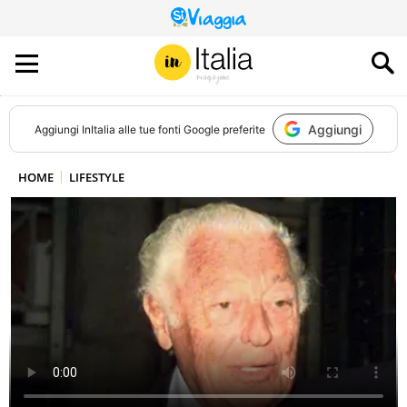
QUESTO
SITO
CONTRIBUISCE
ALL’AUDIENCE
DI
Aggiungi
Aggiungi
InItalia
alle tue fonti Google preferite
HOME
LIFESTYLE