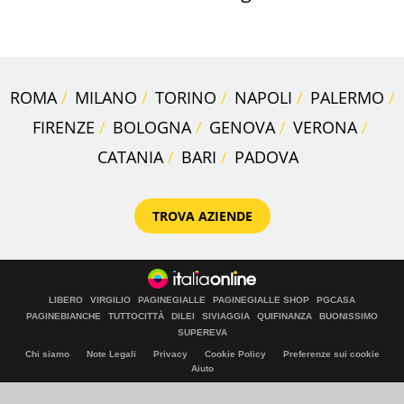
scatta l'allarme
ROMA
MILANO
TORINO
NAPOLI
PALERMO
FIRENZE
BOLOGNA
GENOVA
VERONA
CATANIA
BARI
PADOVA
TROVA AZIENDE
LIBERO
VIRGILIO
PAGINEGIALLE
PAGINEGIALLE SHOP
PGCASA
PAGINEBIANCHE
TUTTOCITTÀ
DILEI
SIVIAGGIA
QUIFINANZA
BUONISSIMO
SUPEREVA
Chi siamo
Note Legali
Privacy
Cookie Policy
Preferenze sui cookie
Aiuto
© Italiaonline S.p.A. 2026