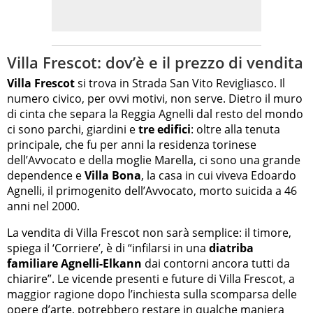
Villa Frescot: dov’è e il prezzo di vendita
Villa Frescot
si trova in Strada San Vito Revigliasco. Il
numero civico, per ovvi motivi, non serve. Dietro il muro
di cinta che separa la Reggia Agnelli dal resto del mondo
ci sono parchi, giardini e
tre edifici
: oltre alla tenuta
principale, che fu per anni la residenza torinese
dell’Avvocato e della moglie Marella, ci sono una grande
dependence e
Villa Bona
, la casa in cui viveva Edoardo
Agnelli, il primogenito dell’Avvocato, morto suicida a 46
anni nel 2000.
La vendita di Villa Frescot non sarà semplice: il timore,
spiega il ‘Corriere’, è di “infilarsi in una
diatriba
familiare Agnelli-Elkann
dai contorni ancora tutti da
chiarire”. Le vicende presenti e future di Villa Frescot, a
maggior ragione dopo l’inchiesta sulla scomparsa delle
opere d’arte, potrebbero restare in qualche maniera