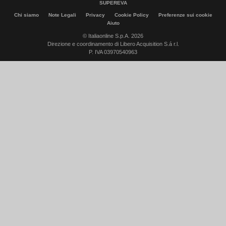
SUPEREVA
Chi siamo
Note Legali
Privacy
Cookie Policy
Preferenze sui cookie
Aiuto
© Italiaonline S.p.A. 2026
Direzione e coordinamento di Libero Acquisition S.á r.l.
P. IVA 03970540963