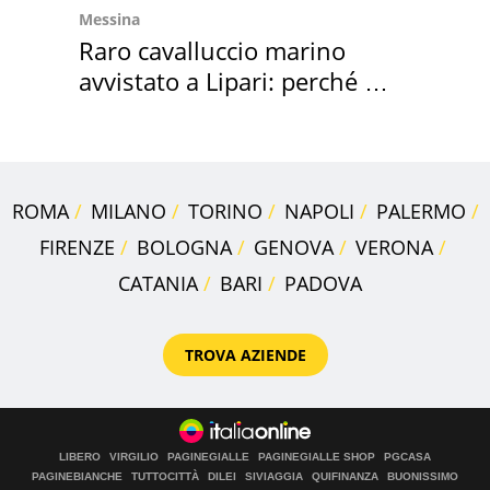
Messina
Raro cavalluccio marino
avvistato a Lipari: perché è
speciale
ROMA
MILANO
TORINO
NAPOLI
PALERMO
FIRENZE
BOLOGNA
GENOVA
VERONA
CATANIA
BARI
PADOVA
TROVA AZIENDE
LIBERO
VIRGILIO
PAGINEGIALLE
PAGINEGIALLE SHOP
PGCASA
PAGINEBIANCHE
TUTTOCITTÀ
DILEI
SIVIAGGIA
QUIFINANZA
BUONISSIMO