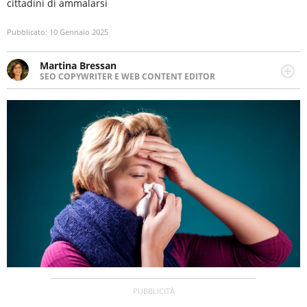
cittadini di ammalarsi
Pubblicato:
10 Gennaio 2025
Martina Bressan
SEO COPYWRITER E WEB CONTENT EDITOR
Appassionata di viaggi, di trail running e di yoga, ama
scoprire nuovi posti e nuove culture. Curiosa,
determinata e intraprendente adora leggere ma
soprattutto scrivere.