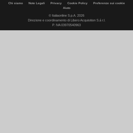
Chi siamo
Note Legali
Privacy
Cookie Policy
Preferenze sui cookie
Aiuto
© Italiaonline S.p.A. 2026
Direzione e coordinamento di Libero Acquisition S.á r.l.
P. IVA 03970540963