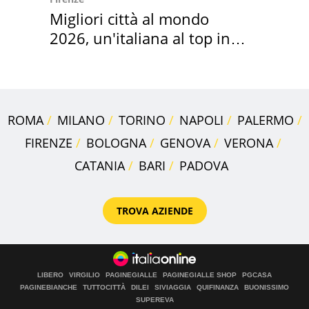
Migliori città al mondo
2026, un'italiana al top in
Europa
ROMA
MILANO
TORINO
NAPOLI
PALERMO
FIRENZE
BOLOGNA
GENOVA
VERONA
CATANIA
BARI
PADOVA
TROVA AZIENDE
LIBERO
VIRGILIO
PAGINEGIALLE
PAGINEGIALLE SHOP
PGCASA
PAGINEBIANCHE
TUTTOCITTÀ
DILEI
SIVIAGGIA
QUIFINANZA
BUONISSIMO
SUPEREVA