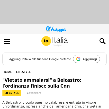
QUESTO
SITO
CONTRIBUISCE
ALL’AUDIENCE
DI
Aggiungi
Aggiungi
InItalia
alle tue fonti Google preferite
HOME
LIFESTYLE
"Vietato ammalarsi" a Belcastro:
l'ordinanza finisce sulla Cnn
LIFESTYLE
Catanzaro
A Belcastro, piccolo paesino calabrese, è entrata in vigore
un'ordinanza, ripresa anche dall'americana Cnn, che vieta ai