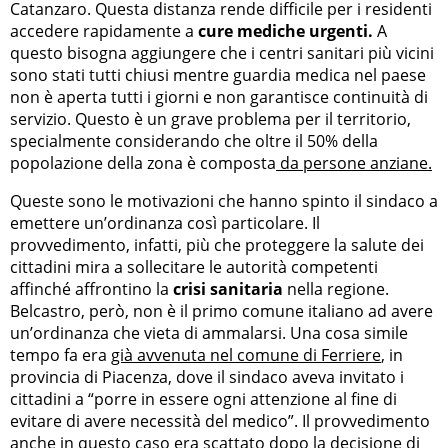
Catanzaro. Questa distanza rende difficile per i residenti
accedere rapidamente a
cure mediche urgenti.
A
questo bisogna aggiungere che i centri sanitari più vicini
sono stati tutti chiusi mentre guardia medica nel paese
non è aperta tutti i giorni e non garantisce continuità di
servizio. Questo è un grave problema per il territorio,
specialmente considerando che oltre il 50% della
popolazione della zona è composta
da persone anziane.
Queste sono le motivazioni che hanno spinto il sindaco a
emettere un’ordinanza così particolare. Il
provvedimento, infatti, più che proteggere la salute dei
cittadini mira a sollecitare le autorità competenti
affinché affrontino la
crisi sanitaria
nella regione.
Belcastro, però, non è il primo comune italiano ad avere
un’ordinanza che vieta di ammalarsi. Una cosa simile
tempo fa era
già avvenuta nel comune di Ferriere
, in
provincia di Piacenza, dove il sindaco aveva invitato i
cittadini a “porre in essere ogni attenzione al fine di
evitare di avere necessità del medico”. Il provvedimento
anche in questo caso era scattato dopo la decisione di