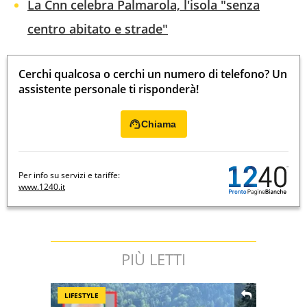
La Cnn celebra Palmarola, l'isola "senza
centro abitato e strade"
Cerchi qualcosa o cerchi un numero di telefono? Un
assistente personale ti risponderà!
Chiama
Per info su servizi e tariffe:
www.1240.it
PIÙ LETTI
LIFESTYLE