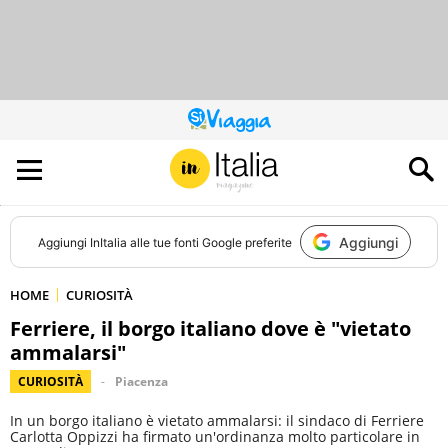
QUESTO
SITO
CONTRIBUISCE
ALL’AUDIENCE
DI
Aggiungi
Aggiungi
InItalia
alle tue fonti Google preferite
HOME
CURIOSITÀ
Ferriere, il borgo italiano dove è "vietato
ammalarsi"
CURIOSITÀ
Piacenza
In un borgo italiano è vietato ammalarsi: il sindaco di Ferriere
Carlotta Oppizzi ha firmato un'ordinanza molto particolare in