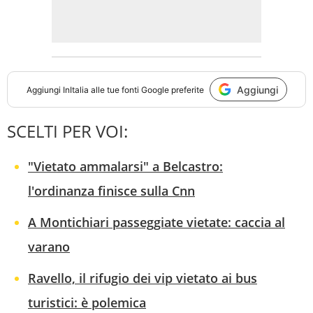
Aggiungi
Aggiungi
InItalia
alle tue fonti Google preferite
SCELTI PER VOI:
"Vietato ammalarsi" a Belcastro:
l'ordinanza finisce sulla Cnn
A Montichiari passeggiate vietate: caccia al
varano
Ravello, il rifugio dei vip vietato ai bus
turistici: è polemica