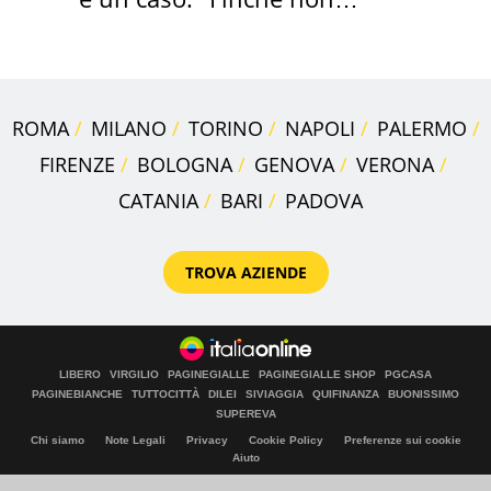
scappa il morto"
ROMA
MILANO
TORINO
NAPOLI
PALERMO
FIRENZE
BOLOGNA
GENOVA
VERONA
CATANIA
BARI
PADOVA
TROVA AZIENDE
LIBERO
VIRGILIO
PAGINEGIALLE
PAGINEGIALLE SHOP
PGCASA
PAGINEBIANCHE
TUTTOCITTÀ
DILEI
SIVIAGGIA
QUIFINANZA
BUONISSIMO
SUPEREVA
Chi siamo
Note Legali
Privacy
Cookie Policy
Preferenze sui cookie
Aiuto
© Italiaonline S.p.A. 2026