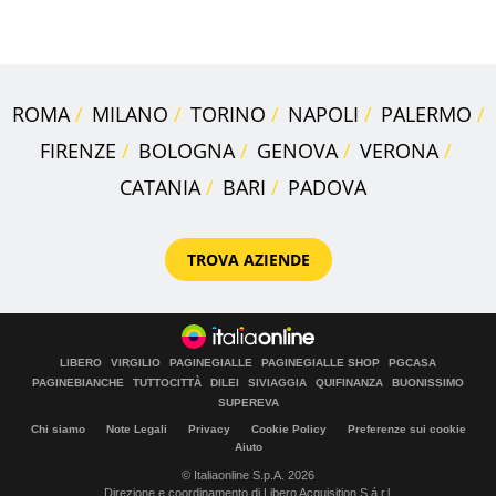
2027
ROMA
MILANO
TORINO
NAPOLI
PALERMO
FIRENZE
BOLOGNA
GENOVA
VERONA
CATANIA
BARI
PADOVA
TROVA AZIENDE
LIBERO
VIRGILIO
PAGINEGIALLE
PAGINEGIALLE SHOP
PGCASA
PAGINEBIANCHE
TUTTOCITTÀ
DILEI
SIVIAGGIA
QUIFINANZA
BUONISSIMO
SUPEREVA
Chi siamo
Note Legali
Privacy
Cookie Policy
Preferenze sui cookie
Aiuto
© Italiaonline S.p.A. 2026
Direzione e coordinamento di Libero Acquisition S.á r.l.