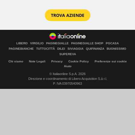
TROVA AZIENDE
LIBERO
VIRGILIO
PAGINEGIALLE
PAGINEGIALLE SHOP
PGCASA
PAGINEBIANCHE
TUTTOCITTÀ
DILEI
SIVIAGGIA
QUIFINANZA
BUONISSIMO
SUPEREVA
Chi siamo
Note Legali
Privacy
Cookie Policy
Preferenze sui cookie
Aiuto
© Italiaonline S.p.A. 2026
Direzione e coordinamento di Libero Acquisition S.á r.l.
P. IVA 03970540963