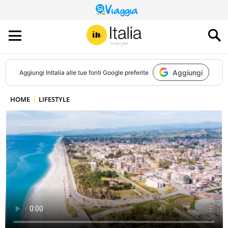
QUESTO
SITO
CONTRIBUISCE
ALL’AUDIENCE
DI
Aggiungi
Aggiungi
InItalia
alle tue fonti Google preferite
HOME
LIFESTYLE