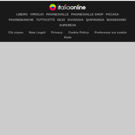
LIBERO
VIRGILIO
PAGINEGIALLE
PAGINEGIALLE SHOP
PGCASA
PAGINEBIANCHE
TUTTOCITTÀ
DILEI
SIVIAGGIA
QUIFINANZA
BUONISSIMO
SUPEREVA
Chi siamo
Note Legali
Privacy
Cookie Policy
Preferenze sui cookie
Aiuto
© Italiaonline S.p.A. 2026
Direzione e coordinamento di Libero Acquisition S.á r.l.
P. IVA 03970540963