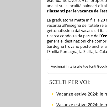
estenuante lavoro. A tal proposit
analisi sulle località balneari d’Ita
rilassanti per le vacanze dell’es
La graduatoria mette in fila le 20
vacanza all’insegna del totale re
gettonatissima dai vacanzieri itali
ricerca condotta da parte dell’
Oss
generale, destinazioni che compre
Sardegna trovano posto anche la Lig
l’Emilia Romagna, la Sicilia, la Cal
Aggiungi
InItalia
alle tue fonti Googl
SCELTI PER VOI:
Vacanze estive 2024: le m
Vacanze estive 2024: le m