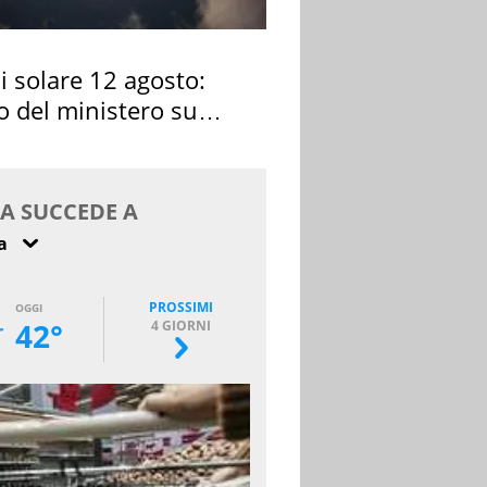
si solare 12 agosto:
o del ministero su
 osservarla