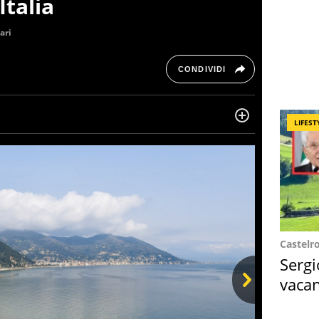
Italia
ari
CONDIVIDI
LIFEST
ltre dieci anni si occupa di informazione sul web,
, cronaca, motori, spettacolo e videogame.
Castelr
Sergi
vacan
locat
Next