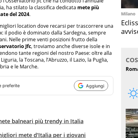
o l’Osservatorio Jfc che ha condotto l’annuale
lia, ha stilato la classifica dedicata
mete più
Milano
tate del 2024
.
Eclis
 migliori location dove recarsi per trascorrere una
avvis
lax: il podio è dominato dalla Sardegna, sempre
come
ani. Nelle prime venti posizioni frutto della
ervatorio Jfc
, troviamo anche diverse isole e in
ndono tante regioni del nostro Paese: oltre alla
uria, la Toscana, l’Abruzzo, il Lazio, la Puglia,
abria e le Marche.
e preferite
Aggiungi
ete balneari più trendy in Italia
igliori mete d'Italia per i giovani