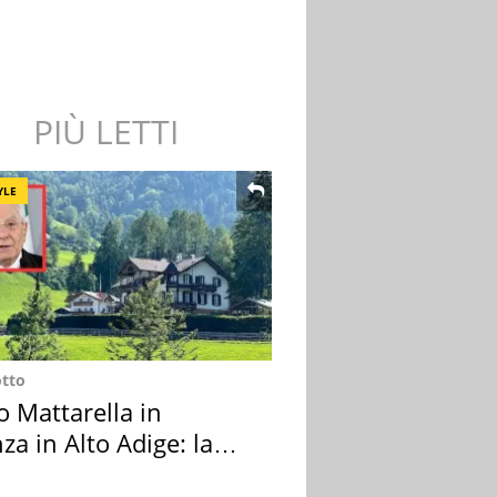
PIÙ LETTI
YLE
otto
o Mattarella in
za in Alto Adige: la
ion scelta