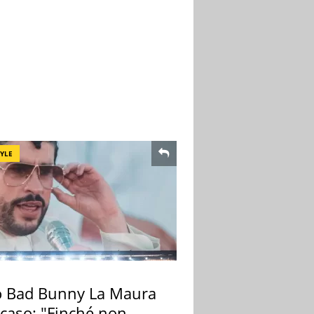
TYLE
 Bad Bunny La Maura
 caso: "Finché non