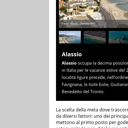
Fonte: iStock - Simona Sirio
Alassio
Alassio
occupa la decima posizione
in Italia per le vacanze estive del
località ligure precede, nell'ordi
Favignana, le Isole Eolie, Giulian
Benedetto del Tronto.
La scelta della meta dove trascor
da diversi fattori: uno dei princip
mettono al primo posto per goder