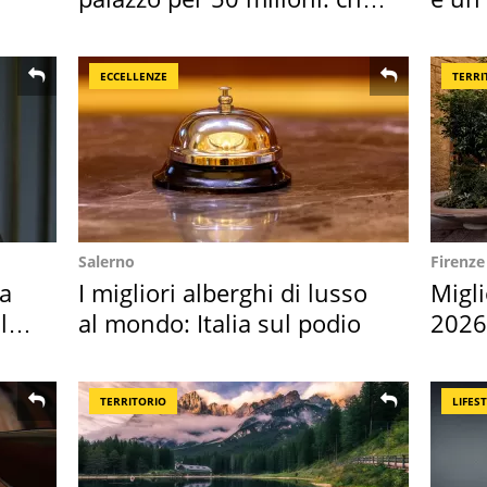
l'ha comprato
scap
ECCELLENZE
TERRI
Salerno
Firenze
Ha
I migliori alberghi di lusso
Migli
l
al mondo: Italia sul podio
2026,
Euro
TERRITORIO
LIFES