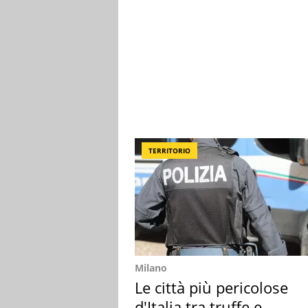
TERRITORIO
Milano
Le città più pericolose
d'Italia tra truffe e