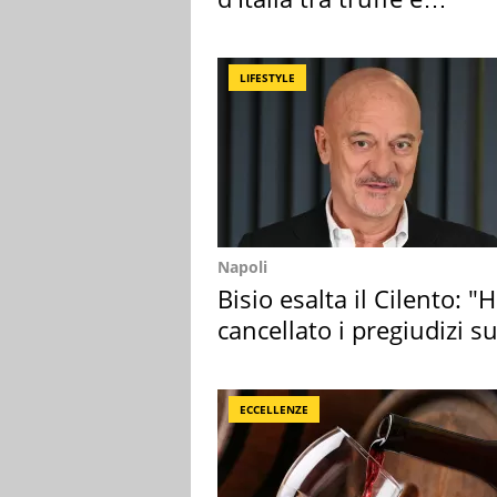
criminalità
LIFESTYLE
Napoli
Bisio esalta il Cilento: "
cancellato i pregiudizi su
Sud"
ECCELLENZE