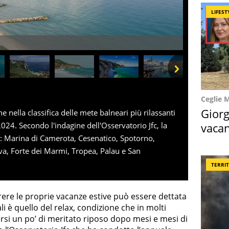
LIFEST
Next
Ceglie 
Giorg
 nella classifica delle mete balneari più rilassanti
vacan
 2024. Secondo l'indagine dell'Osservatorio Jfc, la
ne: Marina di Camerota, Cesenatico, Spotorno,
locat
ova, Forte dei Marmi, Tropea, Palau e San
TERRI
rere le proprie vacanze estive può essere dettata
ali è quello del relax, condizione che in molti
si un po’ di meritato riposo dopo mesi e mesi di