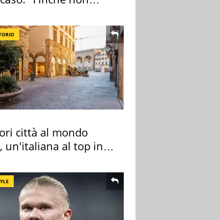
pa il morto"
TORIO
ori città al mondo
 un'italiana al top in
pa
TYLE