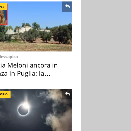
YLE
Messapica
ia Meloni ancora in
za in Puglia: la
ion scelta
TORIO