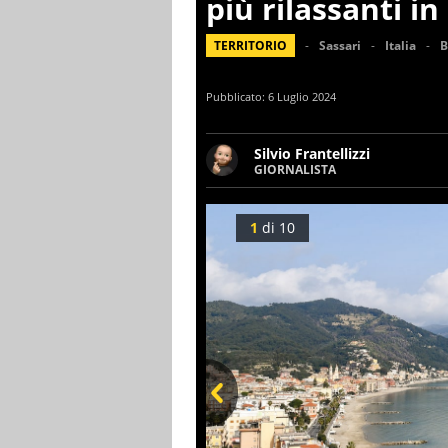
più rilassanti in 
TERRITORIO
Sassari
Italia
B
Pubblicato:
6 Luglio 2024
Silvio Frantellizzi
GIORNALISTA
Giornalista pubblicista. Da o
scrivendo di sport, attualità
1
di
10
Prev