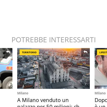
POTREBBE INTERESSARTI
TERRITORIO
LIFES
Milano
Milano
A Milano venduto un
Dopo
palazzo per 50 milioni: chi
è un