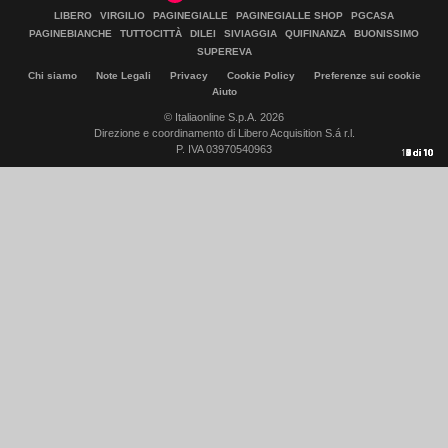
LIBERO
VIRGILIO
PAGINEGIALLE
PAGINEGIALLE SHOP
PGCASA
PAGINEBIANCHE
TUTTOCITTÀ
DILEI
SIVIAGGIA
QUIFINANZA
BUONISSIMO
SUPEREVA
Chi siamo
Note Legali
Privacy
Cookie Policy
Preferenze sui cookie
Aiuto
© Italiaonline S.p.A. 2026
Direzione e coordinamento di Libero Acquisition S.á r.l.
P. IVA 03970540963
10
1
2
3
4
5
6
7
8
9
di
di
di
di
di
di
di
di
di
di
10
10
10
10
10
10
10
10
10
10