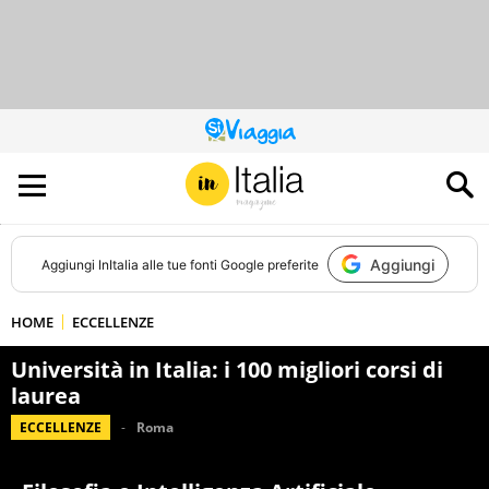
QUESTO
SITO
CONTRIBUISCE
ALL’AUDIENCE
DI
Aggiungi
Aggiungi
InItalia
alle tue fonti Google preferite
HOME
ECCELLENZE
Università in Italia: i 100 migliori corsi di
laurea
ECCELLENZE
Roma