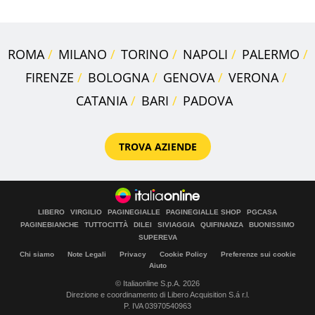
ROMA
MILANO
TORINO
NAPOLI
PALERMO
FIRENZE
BOLOGNA
GENOVA
VERONA
CATANIA
BARI
PADOVA
TROVA AZIENDE
LIBERO
VIRGILIO
PAGINEGIALLE
PAGINEGIALLE SHOP
PGCASA
PAGINEBIANCHE
TUTTOCITTÀ
DILEI
SIVIAGGIA
QUIFINANZA
BUONISSIMO
SUPEREVA
Chi siamo
Note Legali
Privacy
Cookie Policy
Preferenze sui cookie
Aiuto
© Italiaonline S.p.A. 2026
Direzione e coordinamento di Libero Acquisition S.á r.l.
P. IVA 03970540963