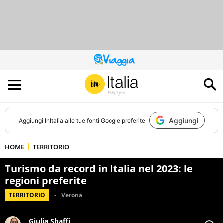
QUESTO
SITO
CONTRIBUISCE
ALL’AUDIENCE
DI
Aggiungi
Aggiungi
InItalia
alle tue fonti Google preferite
HOME
TERRITORIO
Turismo da record in Italia nel 2023: le
regioni preferite
TERRITORIO
Verona
Giulia Sbaffi