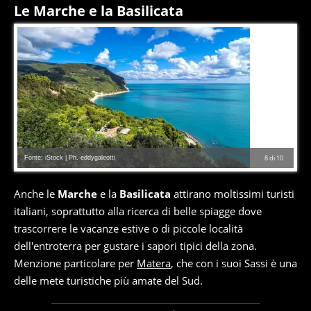
Le Marche e la Basilicata
Fonte: iStock | Ph. eddygaleotti
8
di
10
Anche le
Marche
e la
Basilicata
attirano moltissimi turisti
italiani, soprattutto alla ricerca di belle spiagge dove
trascorrere le vacanze estive o di piccole località
dell'entroterra per gustare i sapori tipici della zona.
Menzione particolare per
Matera
, che con i suoi Sassi è una
delle mete turistiche più amate del Sud.