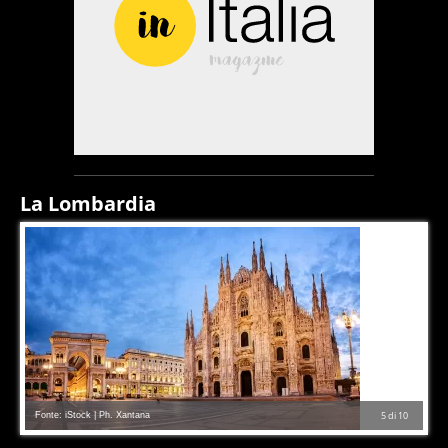
La Lombardia
Fonte: iStock | Ph. Xantana
5
di
10