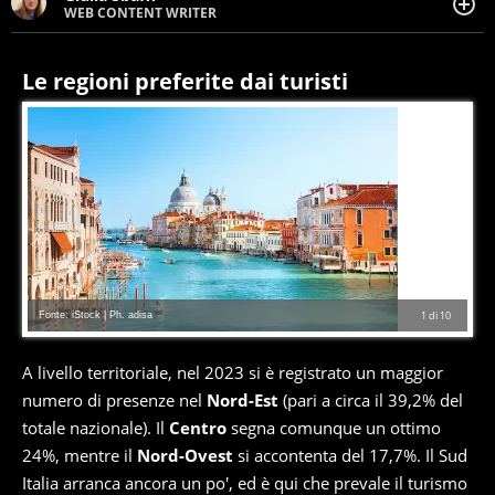
WEB CONTENT WRITER
Web content writer appassionata di belle storie e di
viaggi, scrive da quando ne ha memoria. Curiosa per
natura, le piace tenersi informata su ciò che accade
Le regioni preferite dai turisti
intorno a lei.
Fonte: iStock | Ph. adisa
1
di
10
A livello territoriale, nel 2023 si è registrato un maggior
numero di presenze nel
Nord-Est
(pari a circa il 39,2% del
totale nazionale). Il
Centro
segna comunque un ottimo
24%, mentre il
Nord-Ovest
si accontenta del 17,7%. Il Sud
Italia arranca ancora un po', ed è qui che prevale il turismo