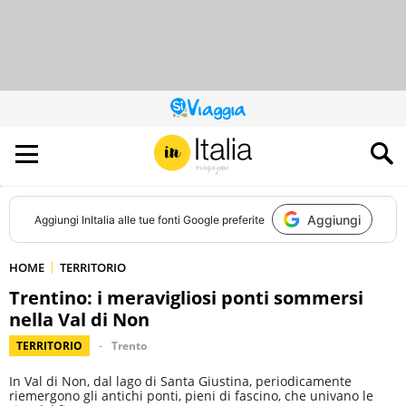
QUESTO
SITO
CONTRIBUISCE
ALL’AUDIENCE
DI
Aggiungi
Aggiungi
InItalia
alle tue fonti Google preferite
HOME
TERRITORIO
Trentino: i meravigliosi ponti sommersi
nella Val di Non
TERRITORIO
Trento
In Val di Non, dal lago di Santa Giustina, periodicamente
riemergono gli antichi ponti, pieni di fascino, che univano le