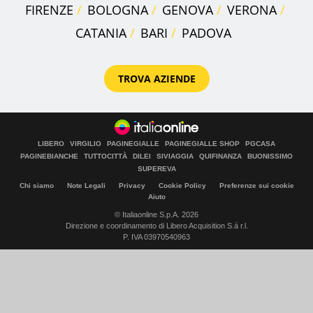
FIRENZE
BOLOGNA
GENOVA
VERONA
CATANIA
BARI
PADOVA
TROVA AZIENDE
LIBERO
VIRGILIO
PAGINEGIALLE
PAGINEGIALLE SHOP
PGCASA
PAGINEBIANCHE
TUTTOCITTÀ
DILEI
SIVIAGGIA
QUIFINANZA
BUONISSIMO
SUPEREVA
Chi siamo
Note Legali
Privacy
Cookie Policy
Preferenze sui cookie
Aiuto
© Italiaonline S.p.A. 2026
Direzione e coordinamento di Libero Acquisition S.á r.l.
P. IVA 03970540963