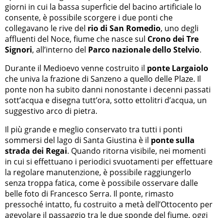
giorni in cui la bassa superficie del bacino artificiale lo
consente, è possibile scorgere i due ponti che
collegavano le rive del
rio di San Romedio
, uno degli
affluenti del Noce, fiume che nasce sul
Crono dei Tre
Signori
, all’interno del
Parco nazionale dello Stelvio
.
Durante il Medioevo venne costruito il
ponte Largaiolo
che univa la frazione di Sanzeno a quello delle Plaze. Il
ponte non ha subito danni nonostante i decenni passati
sott’acqua e disegna tutt’ora, sotto ettolitri d’acqua, un
suggestivo arco di pietra.
Il più grande e meglio conservato tra tutti i ponti
sommersi del lago di Santa Giustina è il
ponte sulla
strada dei Regai
. Quando ritorna visibile, nei momenti
in cui si effettuano i periodici svuotamenti per effettuare
la regolare manutenzione, è possibile raggiungerlo
senza troppa fatica, come è possibile osservare dalle
belle foto di Francesco Serra. Il ponte, rimasto
pressoché intatto, fu costruito a metà dell’Ottocento per
agevolare il passaggio tra le due sponde del fiume, oggi