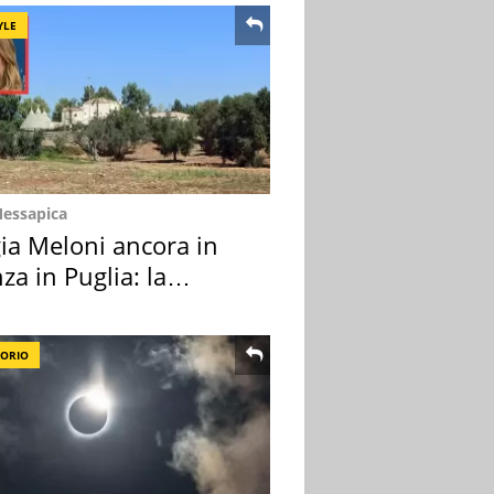
YLE
Messapica
ia Meloni ancora in
za in Puglia: la
ion scelta
TORIO