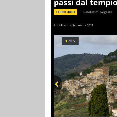
passi dal tempi
TERRITORIO
Calatafimi Segesta
Pubblicato:
4 Settembre 2021
1
di
5
Prev