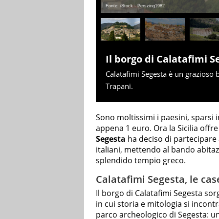
Fonte: iStock - Perszing1982
Il borgo di Calatafimi S
Calatafimi Segesta è un grazioso b
Trapani.
Sono moltissimi i paesini, sparsi i
appena 1 euro. Ora la Sicilia offr
Segesta
ha deciso di partecipare al
italiani, mettendo al bando abitaz
splendido tempio greco.
Calatafimi Segesta, le cas
Il borgo di Calatafimi Segesta sor
in cui storia e mitologia si incont
parco archeologico di Segesta: u