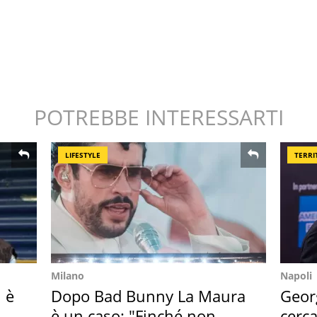
POTREBBE INTERESSARTI
LIFESTYLE
TERRI
Milano
Napoli
i è
Dopo Bad Bunny La Maura
Geor
to
è un caso: "Finché non
cerca