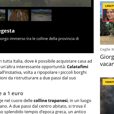
LIFEST
egesta
orgo immerso tra le colline della provincia di
Ceglie 
Giorg
n tutta Italia, dove è possibile acquistare casa ad
vacan
e un’altra interessante opportunità:
Calatafimi
locat
l’iniziativa, volta a ripopolare i piccoli borghi
ioni da ristrutturare a due passi dal suo
TERRI
e a 1 euro
ge nel cuore delle
colline trapanesi
, in un luogo
rano. A due passi dal centro abitato, si trova il
no splendido tempio d’epoca greca, un antico