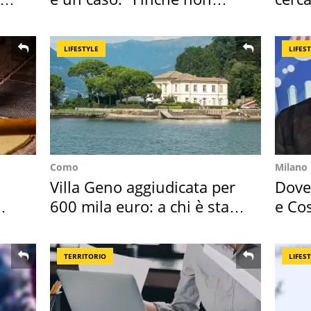
scappa il morto"
mirin
LIFESTYLE
LIFES
Como
Milano
Villa Geno aggiudicata per
Dove 
600 mila euro: a chi è stata
e Cos
assegnata
loro 
TERRITORIO
LIFES