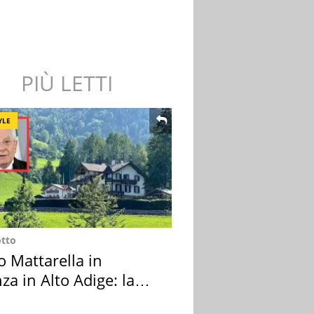
PIÙ LETTI
YLE
otto
o Mattarella in
za in Alto Adige: la
ion scelta