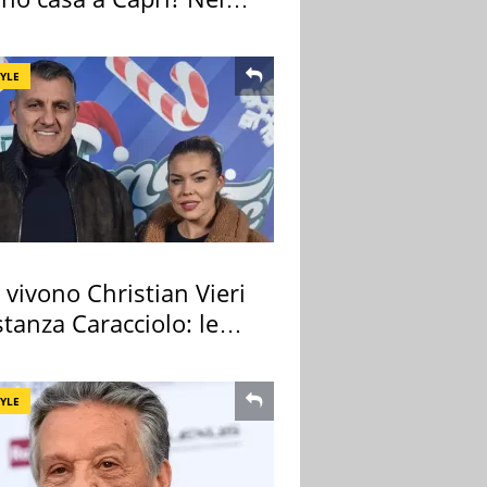
o una villa
TYLE
vivono Christian Vieri
tanza Caracciolo: le
case
TYLE