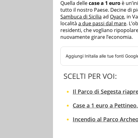
Quella delle
case a 1 euro
è un’in
tutto il nostro Paese. Decine di p
Sambuca di Sicilia
ad
Oyace
, in V
località
a due passi dal mare
. L’o
residenti, che vogliano ripopolare
nuovamente girare l’economia.
Aggiungi
InItalia
alle tue fonti Googl
SCELTI PER VOI:
Il Parco di Segesta riap
Case a 1 euro a Pettineo
Incendio al Parco Archeo