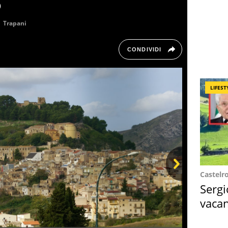
o
Trapani
CONDIVIDI
LIFEST
Castelr
Next
Sergi
vacan
locat