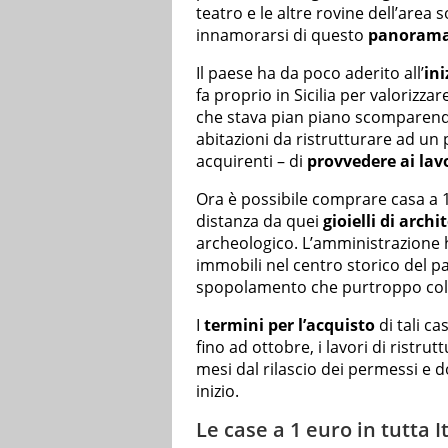
teatro e le altre rovine dell’area
innamorarsi di questo
panorama 
Il paese ha da poco aderito all’
ini
fa proprio in Sicilia per valorizz
che stava pian piano scomparendo.
abitazioni da ristrutturare ad un 
acquirenti – di
provvedere ai lavo
Ora è possibile comprare casa a 
distanza da quei
gioielli di arch
archeologico. L’amministrazione h
immobili nel centro storico del p
spopolamento che purtroppo colpis
I
termini per l’acquisto
di tali ca
fino ad ottobre, i lavori di ristr
mesi dal rilascio dei permessi e d
inizio.
Le case a 1 euro in tutta I