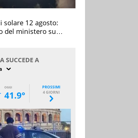
si solare 12 agosto:
o del ministero su
 osservarla