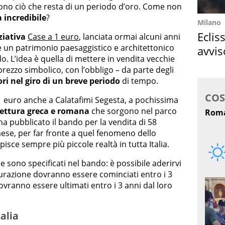
 sono ciò che resta di un periodo d’oro. Come non
incredibile
?
Milano
Eclis
ziativa
Case a 1 euro
, lanciata ormai alcuni anni
are un patrimonio paesaggistico e architettonico
avvis
 L’idea è quella di mettere in vendita vecchie
come
prezzo simbolico, con l’obbligo – da parte degli
ri nel giro di un breve periodo
di tempo.
1 euro anche a Calatafimi Segesta, a pochissima
itettura greca e romana
che sorgono nel parco
a pubblicato il bando per la vendita di 58
aese, per far fronte a quel fenomeno dello
ce sempre più piccole realtà in tutta Italia.
se sono specificati nel bando: è possibile aderirvi
utturazione dovranno essere cominciati entro i 3
ovranno essere ultimati entro i 3 anni dal loro
talia