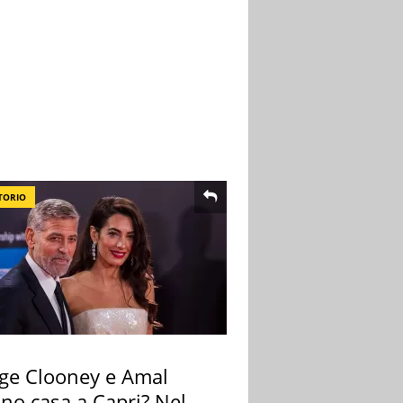
TORIO
ge Clooney e Amal
no casa a Capri? Nel