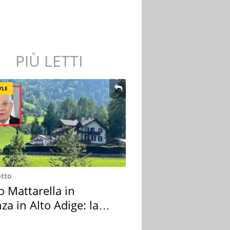
PIÙ LETTI
YLE
otto
o Mattarella in
za in Alto Adige: la
ion scelta