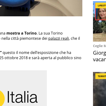
LIFEST
 una
mostra a Torino
. La sua Torino
nella città piemontese dei
palazzi reali
, che il
Ceglie 
Giorg
”
questo il nome dell’esposizione che ha
l 25 ottobre 2018 e sarà aperta al pubblico sino
vacan
locat
TERRI