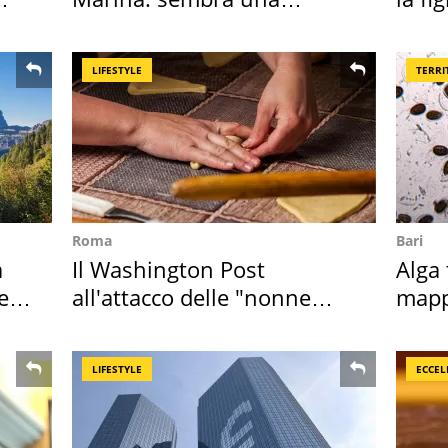
medusa ma non lo è
abba
LIFESTYLE
TERRI
Roma
Bari
a
Il Washington Post
Alga 
e si
all'attacco delle "nonne
mapp
della pasta" a Roma
ross
LIFESTYLE
ECCEL