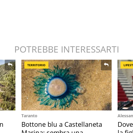
POTREBBE INTERESSARTI
TERRITORIO
LIFES
Taranto
Alessan
in
Bottone blu a Castellaneta
Dove
Marina: sembra una
la fi