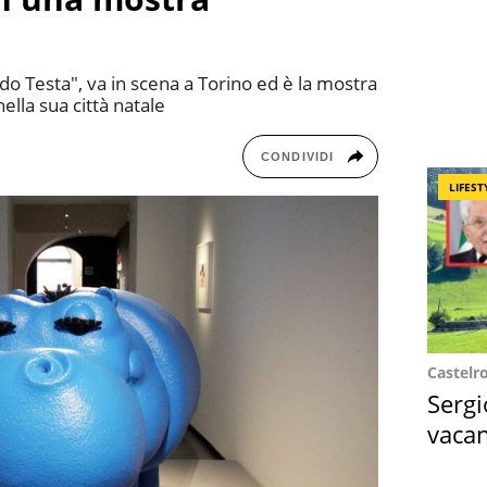
ndo Testa", va in scena a Torino ed è la mostra
nella sua città natale
CONDIVIDI
LIFEST
Castelr
Sergi
vacan
locat