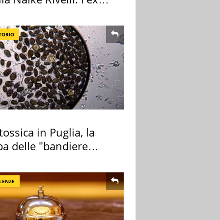
zia
TORIO
tossica in Puglia, la
a delle "bandiere
e"
LENZE