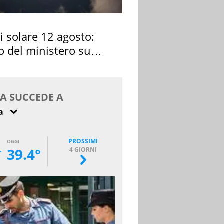
si solare 12 agosto:
o del ministero su
 osservarla