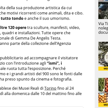
ta della sua produzione artistica da cui
e motivi ricorrenti come animali, dita e cibo.
a tutto tondo
e anche il suo umorismo.
ltre 120 opere
tra sculture, manifesti, video,
i, quadri e installazioni. Tutte opere che
sonale di Gemma De Angelis Testa.
fanno parte della collezione dell’Agenzia
 pubblicitario ad accompagnare il visitatore
izio con l’introduzione agli
“ismi”, i
ale ruota tutta l’esposizione. Perché
o e i grandi artisti del 900 sono le fonti dalle
 ha preso spunto da cinema e fotografia.
ablese dei Musei Reali di
Torino
fino al 24
ì alla domenica dalle 10 del mattino fino alle