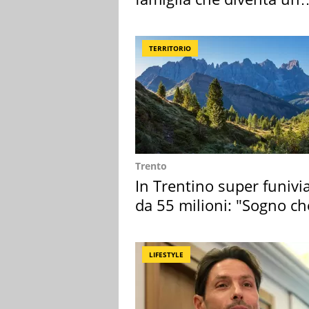
ricordo indimenticabile
TERRITORIO
Trento
In Trentino super funivi
da 55 milioni: "Sogno ch
realizza"
LIFESTYLE