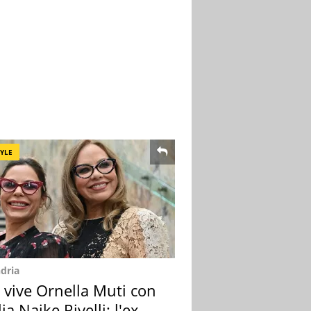
TYLE
dria
 vive Ornella Muti con
glia Naike Rivelli: l'ex