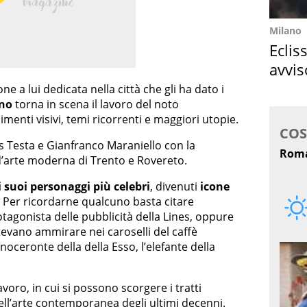
Milano
Eclis
avvis
come
e a lui dedicata nella città che gli ha dato i
ino
torna in scena il lavoro del noto
menti visivi, temi ricorrenti e maggiori utopie.
 Testa e Gianfranco Maraniello con la
’arte moderna di Trento e Rovereto.
i suoi personaggi più celebri
, divenuti
icone
i. Per ricordarne qualcuno basta citare
otagonista delle pubblicità della Lines, oppure
evano ammirare nei caroselli del caffè
inoceronte della della Esso, l’elefante della
voro, in cui si possono scorgere i tratti
dell’arte contemporanea degli ultimi decenni.