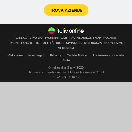
TROVA AZIENDE
LIBERO
VIRGILIO
PAGINEGIALLE
PAGINEGIALLE SHOP
PGCASA
PAGINEBIANCHE
TUTTOCITTÀ
DILEI
SIVIAGGIA
QUIFINANZA
BUONISSIMO
SUPEREVA
Chi siamo
Note Legali
Privacy
Cookie Policy
Preferenze sui cookie
Aiuto
© Italiaonline S.p.A. 2026
Direzione e coordinamento di Libero Acquisition S.á r.l.
P. IVA 03970540963