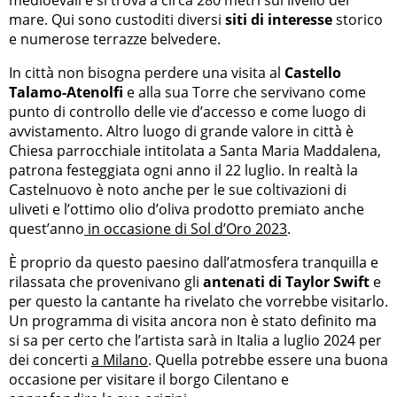
medioevali e si trova a circa 280 metri sul livello del
mare. Qui sono custoditi diversi
siti di interesse
storico
e numerose terrazze belvedere.
In città non bisogna perdere una visita al
Castello
Talamo-Atenolfi
e alla sua Torre che servivano come
punto di controllo delle vie d’accesso e come luogo di
avvistamento. Altro luogo di grande valore in città è
Chiesa parrocchiale intitolata a Santa Maria Maddalena,
patrona festeggiata ogni anno il 22 luglio. In realtà la
Castelnuovo è noto anche per le sue coltivazioni di
uliveti e l’ottimo olio d’oliva prodotto premiato anche
quest’anno
in occasione di Sol d’Oro 2023
.
È proprio da questo paesino dall’atmosfera tranquilla e
rilassata che provenivano gli
antenati di Taylor Swift
e
per questo la cantante ha rivelato che vorrebbe visitarlo.
Un programma di visita ancora non è stato definito ma
si sa per certo che l’artista sarà in Italia a luglio 2024 per
dei concerti
a Milano
. Quella potrebbe essere una buona
occasione per visitare il borgo Cilentano e