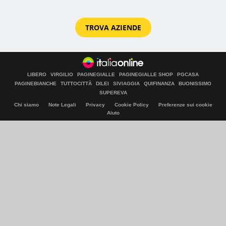
TROVA AZIENDE
LIBERO
VIRGILIO
PAGINEGIALLE
PAGINEGIALLE SHOP
PGCASA
PAGINEBIANCHE
TUTTOCITTÀ
DILEI
SIVIAGGIA
QUIFINANZA
BUONISSIMO
SUPEREVA
Chi siamo
Note Legali
Privacy
Cookie Policy
Preferenze sui cookie
Aiuto
© Italiaonline S.p.A. 2026
Direzione e coordinamento di Libero Acquisition S.á r.l.
P. IVA 03970540963