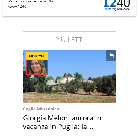
Per info su servizi e tariffe:
www.1240.it
PIÙ LETTI
LIFESTYLE
Ceglie Messapica
Giorgia Meloni ancora in
vacanza in Puglia: la
location scelta