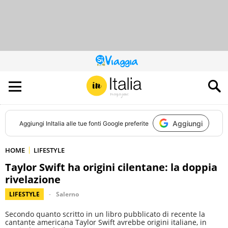
QUESTO
SITO
CONTRIBUISCE
ALL’AUDIENCE
DI
Aggiungi
Aggiungi
InItalia
alle tue fonti Google preferite
HOME
LIFESTYLE
Taylor Swift ha origini cilentane: la doppia
rivelazione
LIFESTYLE
Salerno
Secondo quanto scritto in un libro pubblicato di recente la
cantante americana Taylor Swift avrebbe origini italiane, in