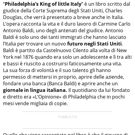
“
Philadelphia’s King of little Italy
” è un libro scritto dal
giudice della Corte Suprema degli Stati Uniti, Charles
Douglas, che verrà presentato a breve anche in Italia.
L’opera racconta la vita e il duro lavoro di Carmine Carlo
Antonio Baldi, uno degli antenati del giudice. Antonio
Baldi è solo uno dei tanti immigrati che hanno lasciato
l’Italia per trovare un nuovo
futuro negli Stati Uniti
.
Baldi è partito da Castelnuovo Cilento alla volta di New
York nel 1876 quando era solo un adolescente e lì tra alti
e bassi è riuscito a costruirsi faticosamente una vita.
La sua forza di volontà e il suo talento gli hanno
permesso di mettersi in proprio, aprire delle aziende,
fondare una banca (Banca Baldi) e aprire anche un
giornale in lingua italiana.
Il quotidiano da lui fondato
e diretto era «L’Opinione» di Philadelphia che in pochi
mesi vende migliaia di copie.
Quello che viene raccontato nel libro è che il giovane di