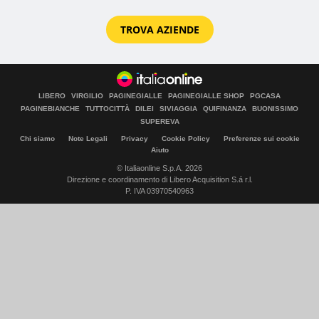
TROVA AZIENDE
LIBERO
VIRGILIO
PAGINEGIALLE
PAGINEGIALLE SHOP
PGCASA
PAGINEBIANCHE
TUTTOCITTÀ
DILEI
SIVIAGGIA
QUIFINANZA
BUONISSIMO
SUPEREVA
Chi siamo
Note Legali
Privacy
Cookie Policy
Preferenze sui cookie
Aiuto
© Italiaonline S.p.A. 2026
Direzione e coordinamento di Libero Acquisition S.á r.l.
P. IVA 03970540963