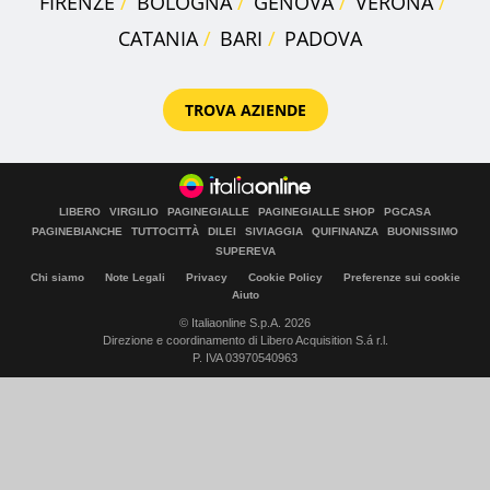
FIRENZE
BOLOGNA
GENOVA
VERONA
CATANIA
BARI
PADOVA
TROVA AZIENDE
LIBERO
VIRGILIO
PAGINEGIALLE
PAGINEGIALLE SHOP
PGCASA
PAGINEBIANCHE
TUTTOCITTÀ
DILEI
SIVIAGGIA
QUIFINANZA
BUONISSIMO
SUPEREVA
Chi siamo
Note Legali
Privacy
Cookie Policy
Preferenze sui cookie
Aiuto
© Italiaonline S.p.A. 2026
Direzione e coordinamento di Libero Acquisition S.á r.l.
P. IVA 03970540963