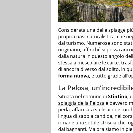
Considerata una delle spiagge pi
propria oasi naturalistica, che neg
dal turismo. Numerose sono state le
originario, affinché si possa anc
dalla natura in questo angolo del
stessa a mescolare le carte, tras
di ancora diverso dal solito. In qu
forma nuova
, e tutto grazie all
La Pelosa, un’incredibi
Situata nel comune di
Stintino
, 
spiaggia della Pelosa
è davvero mol
perla, affacciata sulle acque turch
lingua di sabbia candida, nel cors
rimane una sottile striscia che, o
dai bagnanti. Ma ora siamo in pi