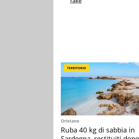
fake
TERRITORIO
Oristano
Ruba 40 kg di sabbia in
Sardegna, restituiti dop