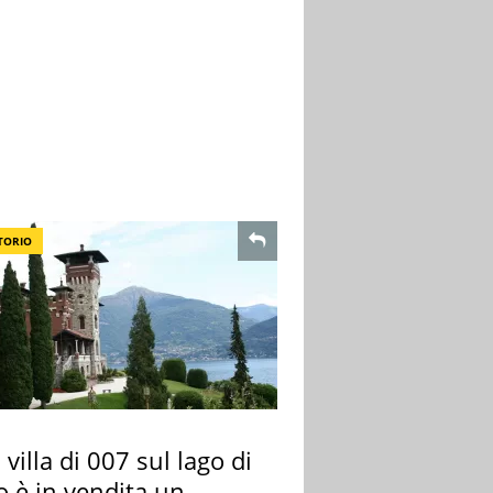
TORIO
 villa di 007 sul lago di
 è in vendita un