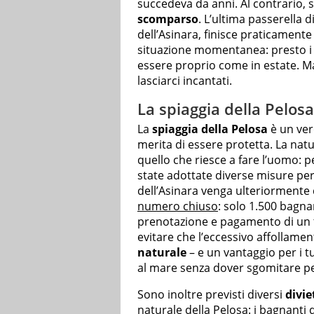
succedeva da anni. Al contrario, 
scomparso
. L’ultima passerella d
dell’Asinara, finisce praticamente
situazione momentanea: presto i 
essere proprio come in estate. M
lasciarci incantati.
La spiaggia della Pelos
La
spiaggia della Pelosa
è un ver
merita di essere protetta. La natu
quello che riesce a fare l’uomo: 
state adottate diverse misure per e
dell’Asinara venga ulteriormente
numero chiuso
: solo 1.500 bagna
prenotazione e pagamento di un t
evitare che l’eccessivo affollame
naturale
– e un vantaggio per i t
al mare senza dover sgomitare per
Sono inoltre previsti diversi
divie
naturale della Pelosa: i bagnanti 