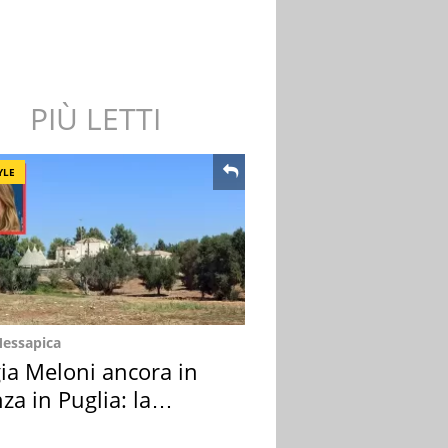
PIÙ LETTI
YLE
Messapica
ia Meloni ancora in
za in Puglia: la
ion scelta