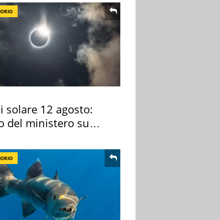
TORIO
si solare 12 agosto:
o del ministero su
 osservarla
TORIO