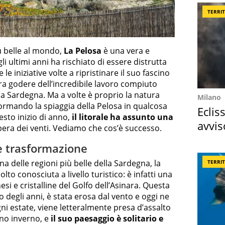
TERRI
ù belle al mondo,
La Pelosa
è una vera e
li ultimi anni ha rischiato di essere distrutta
 iniziative volte a ripristinare il suo fascino
ora godere dell’incredibile lavoro compiuto
la Sardegna. Ma a volte è proprio la natura
Milano
formando la spiaggia della Pelosa in qualcosa
Eclis
esto inizio di anno,
il litorale ha assunto una
avvis
’opera dei venti. Vediamo che cos’è successo.
come
le trasformazione
una delle regioni più belle della Sardegna, la
TERRI
to conosciuta a livello turistico: è infatti una
esi e cristalline del Golfo dell’Asinara. Questa
o degli anni, è stata erosa dal vento e oggi ne
gni estate, viene letteralmente presa d’assalto
eno inverno, e
il suo paesaggio è solitario e