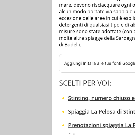
mare, devono risciacquare ogni og
alcun modo portate via sabbia o co
eccezione delle aree in cui è espl
detergenti di qualsiasi tipo e di
ab
misure sono state adottate (con di
molte altre spiagge della Sardeg
di Budelli
.
Aggiungi
InItalia
alle tue fonti Googl
SCELTI PER VOI:
Stintino, numero chiuso e 
Spiaggia La Pelosa di Stin
Prenotazioni spiaggia La 