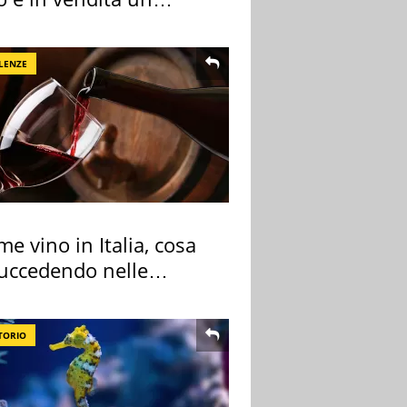
rtamento
LENZE
me vino in Italia, cosa
succedendo nelle
re cantine
TORIO