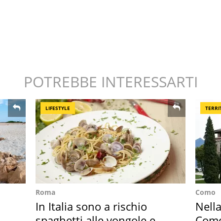
POTREBBE INTERESSARTI
LIFESTYLE
TERRI
Roma
Como
In Italia sono a rischio
Nella
o
spaghetti alle vongole e
Como