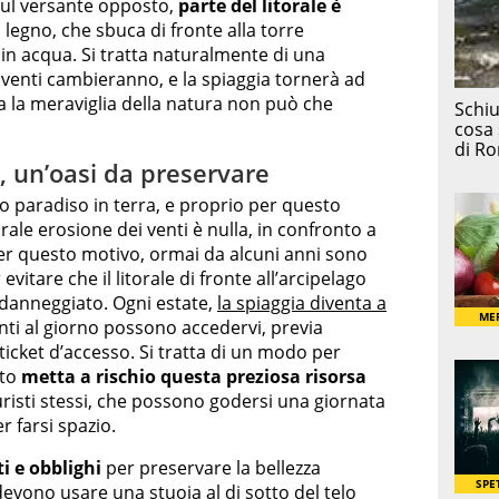
sul versante opposto,
parte del litorale è
i legno, che sbuca di fronte alla torre
 in acqua. Si tratta naturalmente di una
venti cambieranno, e la spiaggia tornerà ad
a la meraviglia della natura non può che
a, un’oasi da preservare
o paradiso in terra, e proprio per questo
rale erosione dei venti è nulla, in confronto a
per questo motivo, ormai da alcuni anni sono
vitare che il litorale di fronte all’arcipelago
 danneggiato. Ogni estate,
la spiaggia diventa a
nti al giorno possono accedervi, previa
icket d’accesso. Si tratta di un modo per
nto
metta a rischio questa preziosa risorsa
uristi stessi, che possono godersi una giornata
 farsi spazio.
ti e obblighi
per preservare la bellezza
devono usare una stuoia al di sotto del telo