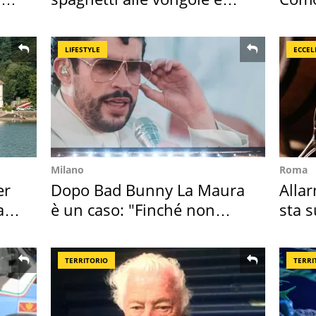
sautè di cozze
appa
LIFESTYLE
ECCEL
Milano
Roma
er
Dopo Bad Bunny La Maura
Allar
ata
è un caso: "Finché non
sta 
scappa il morto"
nost
TERRITORIO
TERRI