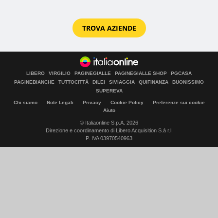
TROVA AZIENDE
LIBERO
VIRGILIO
PAGINEGIALLE
PAGINEGIALLE SHOP
PGCASA
PAGINEBIANCHE
TUTTOCITTÀ
DILEI
SIVIAGGIA
QUIFINANZA
BUONISSIMO
SUPEREVA
Chi siamo
Note Legali
Privacy
Cookie Policy
Preferenze sui cookie
Aiuto
© Italiaonline S.p.A. 2026
Direzione e coordinamento di Libero Acquisition S.á r.l.
P. IVA 03970540963