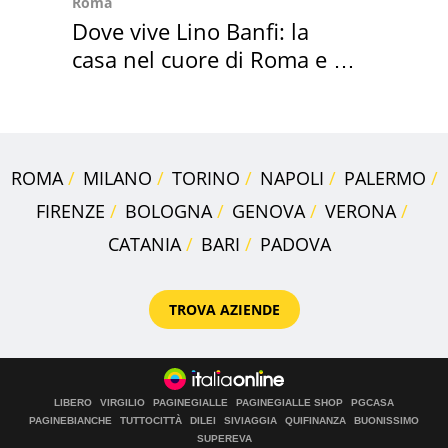
Roma
Dove vive Lino Banfi: la
casa nel cuore di Roma e i
suoi cimeli
ROMA
MILANO
TORINO
NAPOLI
PALERMO
FIRENZE
BOLOGNA
GENOVA
VERONA
CATANIA
BARI
PADOVA
TROVA AZIENDE
LIBERO
VIRGILIO
PAGINEGIALLE
PAGINEGIALLE SHOP
PGCASA
PAGINEBIANCHE
TUTTOCITTÀ
DILEI
SIVIAGGIA
QUIFINANZA
BUONISSIMO
SUPEREVA