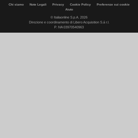
Chi siamo
Note Legali
Privacy
Cookie Policy
Preferenze sui cookie
Aiuto
© Italiaonline S.p.A. 2026
Direzione e coordinamento di Libero Acquisition S.á r.l.
P. IVA 03970540963