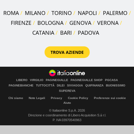
ROMA
MILANO
TORINO
NAPOLI
PALERMO
FIRENZE
BOLOGNA
GENOVA
VERONA
CATANIA
BARI
PADOVA
TROVA AZIENDE
LIBERO
VIRGILIO
PAGINEGIALLE
PAGINEGIALLE SHOP
PGCASA
PAGINEBIANCHE
TUTTOCITTÀ
DILEI
SIVIAGGIA
QUIFINANZA
BUONISSIMO
SUPEREVA
Chi siamo
Note Legali
Privacy
Cookie Policy
Preferenze sui cookie
Aiuto
© Italiaonline S.p.A. 2026
Direzione e coordinamento di Libero Acquisition S.á r.l.
P. IVA 03970540963