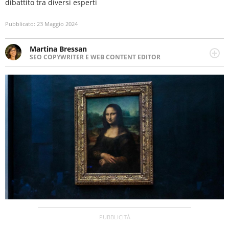
dibattito tra diversi esperti
Pubblicato:
23 Maggio 2024
Martina Bressan
SEO COPYWRITER E WEB CONTENT EDITOR
Appassionata di viaggi, di trail running e di yoga, ama
scoprire nuovi posti e nuove culture. Curiosa,
determinata e intraprendente adora leggere ma
soprattutto scrivere.