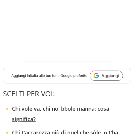
Aggiungi
Aggiungi
InItalia
alle tue fonti Google preferite
SCELTI PER VOI:
Chi vole va, chi no' bbole manna: cosa
significa?
Chi t'accarezza più di quel che sòle, o t'ha