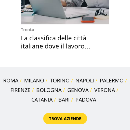
Trento
La classifica delle città
italiane dove il lavoro
cresce di più
ROMA
MILANO
TORINO
NAPOLI
PALERMO
FIRENZE
BOLOGNA
GENOVA
VERONA
CATANIA
BARI
PADOVA
TROVA AZIENDE