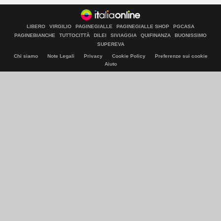
LIBERO
VIRGILIO
PAGINEGIALLE
PAGINEGIALLE SHOP
PGCASA
PAGINEBIANCHE
TUTTOCITTÀ
DILEI
SIVIAGGIA
QUIFINANZA
BUONISSIMO
SUPEREVA
Chi siamo
Note Legali
Privacy
Cookie Policy
Preferenze sui cookie
Aiuto
© Italiaonline S.p.A. 2026
Direzione e coordinamento di Libero Acquisition S.á r.l.
P. IVA 03970540963