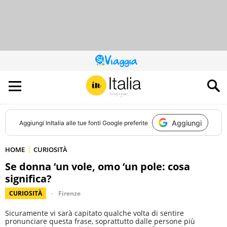
QUESTO
SITO
CONTRIBUISCE
ALL’AUDIENCE
DI
Aggiungi
Aggiungi
InItalia
alle tue fonti Google preferite
HOME
CURIOSITÀ
Se donna ‘un vole, omo ‘un pole: cosa
significa?
CURIOSITÀ
Firenze
Sicuramente vi sarà capitato qualche volta di sentire
pronunciare questa frase, soprattutto dalle persone più